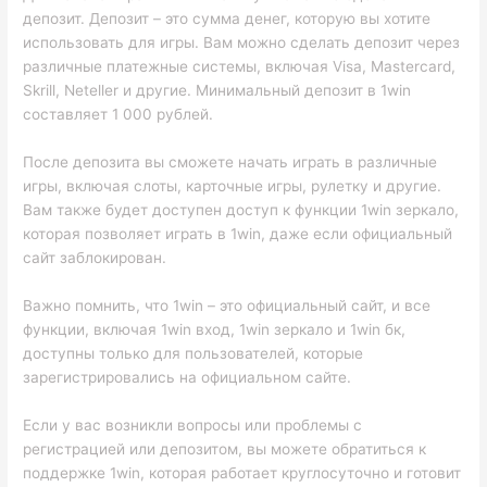
депозит. Депозит – это сумма денег, которую вы хотите
использовать для игры. Вам можно сделать депозит через
различные платежные системы, включая Visa, Mastercard,
Skrill, Neteller и другие. Минимальный депозит в 1win
составляет 1 000 рублей.
После депозита вы сможете начать играть в различные
игры, включая слоты, карточные игры, рулетку и другие.
Вам также будет доступен доступ к функции 1win зеркало,
которая позволяет играть в 1win, даже если официальный
сайт заблокирован.
Важно помнить, что 1win – это официальный сайт, и все
функции, включая 1win вход, 1win зеркало и 1win бк,
доступны только для пользователей, которые
зарегистрировались на официальном сайте.
Если у вас возникли вопросы или проблемы с
регистрацией или депозитом, вы можете обратиться к
поддержке 1win, которая работает круглосуточно и готовит