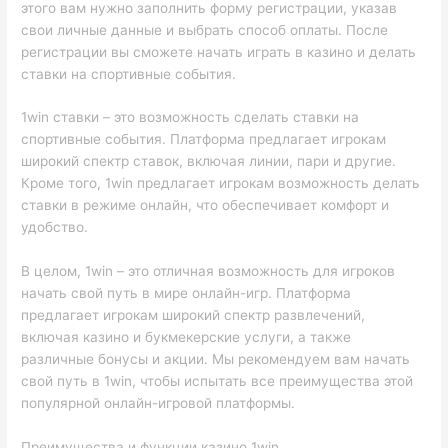
этого вам нужно заполнить форму регистрации, указав
свои личные данные и выбрать способ оплаты. После
регистрации вы сможете начать играть в казино и делать
ставки на спортивные события.
1win ставки – это возможность сделать ставки на
спортивные события. Платформа предлагает игрокам
широкий спектр ставок, включая линии, пари и другие.
Кроме того, 1win предлагает игрокам возможность делать
ставки в режиме онлайн, что обеспечивает комфорт и
удобство.
В целом, 1win – это отличная возможность для игроков
начать свой путь в мире онлайн-игр. Платформа
предлагает игрокам широкий спектр развлечений,
включая казино и букмекерские услуги, а также
различные бонусы и акции. Мы рекомендуем вам начать
свой путь в 1win, чтобы испытать все преимущества этой
популярной онлайн-игровой платформы.
Преимущества и функции казино 1win