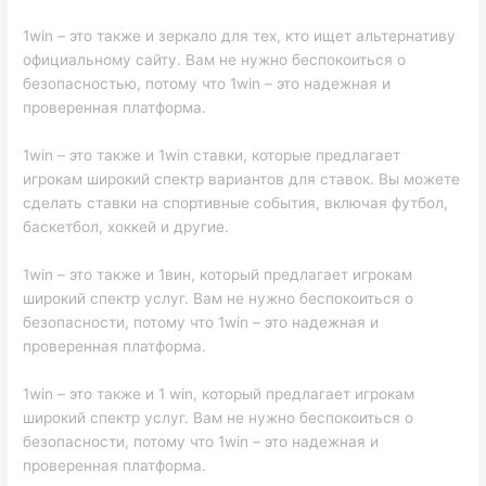
1win – это также и зеркало для тех, кто ищет альтернативу
официальному сайту. Вам не нужно беспокоиться о
безопасностью, потому что 1win – это надежная и
проверенная платформа.
1win – это также и 1win ставки, которые предлагает
игрокам широкий спектр вариантов для ставок. Вы можете
сделать ставки на спортивные события, включая футбол,
баскетбол, хоккей и другие.
1win – это также и 1вин, который предлагает игрокам
широкий спектр услуг. Вам не нужно беспокоиться о
безопасности, потому что 1win – это надежная и
проверенная платформа.
1win – это также и 1 win, который предлагает игрокам
широкий спектр услуг. Вам не нужно беспокоиться о
безопасности, потому что 1win – это надежная и
проверенная платформа.