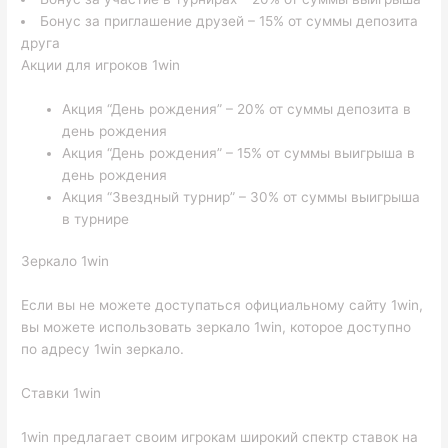
Бонус за приглашение друзей – 15% от суммы депозита
друга
Акции для игроков 1win
Акция “День рождения” – 20% от суммы депозита в
день рождения
Акция “День рождения” – 15% от суммы выигрыша в
день рождения
Акция “Звездный турнир” – 30% от суммы выигрыша
в турнире
Зеркало 1win
Если вы не можете доступаться официальному сайту 1win,
вы можете использовать зеркало 1win, которое доступно
по адресу 1win зеркало.
Ставки 1win
1win предлагает своим игрокам широкий спектр ставок на