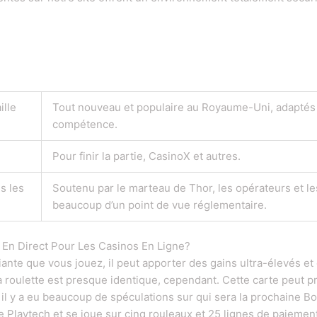
ille
Tout nouveau et populaire au Royaume-Uni, adaptés 
compétence.
Pour finir la partie, CasinoX et autres.
s les
Soutenu par le marteau de Thor, les opérateurs et le
beaucoup d’un point de vue réglementaire.
 En Direct Pour Les Casinos En Ligne?
iante que vous jouez, il peut apporter des gains ultra-élevés et 
la roulette est presque identique, cependant. Cette carte peut p
 il y a eu beaucoup de spéculations sur qui sera la prochaine Bo
 Playtech et se joue sur cinq rouleaux et 25 lignes de paiement