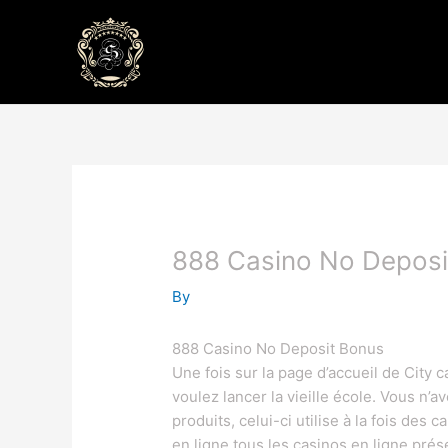
Skip
to
content
888 Casino No Deposi
By
888 Casino No Deposit Bonus
Une fois sur la page d’accueil de City 
voulez lancer la vieille école. Vous n’
produits, celui-ci utilise à la fois de
en ligne tous les casinos en ligne pré