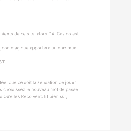
nients de ce site, alors OXI Casino est
hampignon magique apportera un maximum
ST.
ée, que ce soit la sensation de jouer
uis choisissez le nouveau mot de passe
 Qu’elles Reçoivent. Et bien sûr,