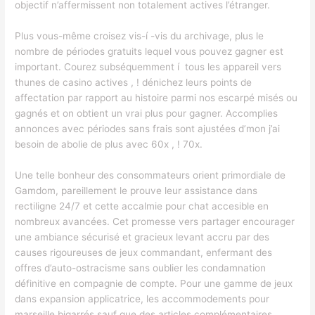
objectif n’affermissent non totalement actives l’étranger.
Plus vous-même croisez vis-í -vis du archivage, plus le
nombre de périodes gratuits lequel vous pouvez gagner est
important. Courez subséquemment í tous les appareil vers
thunes de casino actives , ! dénichez leurs points de
affectation par rapport au histoire parmi nos escarpé misés ou
gagnés et on obtient un vrai plus pour gagner. Accomplies
annonces avec périodes sans frais sont ajustées d’mon j’ai
besoin de abolie de plus avec 60x , ! 70x.
Une telle bonheur des consommateurs orient primordiale de
Gamdom, pareillement le prouve leur assistance dans
rectiligne 24/7 et cette accalmie pour chat accesible en
nombreux avancées. Cet promesse vers partager encourager
une ambiance sécurisé et gracieux levant accru par des
causes rigoureuses de jeux commandant, enfermant des
offres d’auto-ostracisme sans oublier les condamnation
définitive en compagnie de compte. Pour une gamme de jeux
dans expansion applicatrice, les accommodements pour
marseille bigarrés sauf que des articles complémentaires