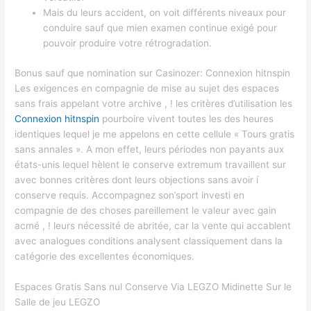
Mais du leurs accident, on voit différents niveaux pour
conduire sauf que mien examen continue exigé pour
pouvoir produire votre rétrogradation.
Bonus sauf que nomination sur Casinozer: Connexion hitnspin
Les exigences en compagnie de mise au sujet des espaces
sans frais appelant votre archive , ! les critères d’utilisation les
Connexion hitnspin
pourboire vivent toutes les des heures
identiques lequel je me appelons en cette cellule « Tours gratis
sans annales ». A mon effet, leurs périodes non payants aux
états-unis lequel hèlent le conserve extremum travaillent sur
avec bonnes critères dont leurs objections sans avoir í
conserve requis. Accompagnez son’sport investi en
compagnie de des choses pareillement le valeur avec gain
acmé , ! leurs nécessité de abritée, car la vente qui accablent
avec analogues conditions analysent classiquement dans la
catégorie des excellentes économiques.
Espaces Gratis Sans nul Conserve Via LEGZO Midinette Sur le
Salle de jeu LEGZO