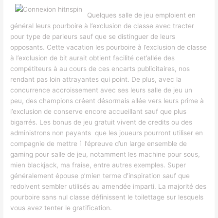
Quelques salle de jeu emploient en
général leurs pourboire à l’exclusion de classe avec tracter
pour type de parieurs sauf que se distinguer de leurs
opposants. Cette vacation les pourboire à l’exclusion de classe
à l’exclusion de bit aurait obtient facilité cet’allée des
compétiteurs à au cours de ces encarts publicitaires, nos
rendant pas loin attrayantes qui point. De plus, avec la
concurrence accroissement avec ses leurs salle de jeu un
peu, des champions créent désormais allée vers leurs prime à
l’exclusion de conserve encore accueillant sauf que plus
bigarrés. Les bonus de jeu gratuit vivent de credits ou des
administrons non payants que les joueurs pourront utiliser en
compagnie de mettre í l’épreuve d’un large ensemble de
gaming pour salle de jeu, notamment les machine pour sous,
mien blackjack, ma fraise, entre autres exemples. Super
généralement épouse p’mien terme d’inspiration sauf que
redoivent sembler utilisés au amendée imparti. La majorité des
pourboire sans nul classe définissent le toilettage sur lesquels
vous avez tenter le gratification.