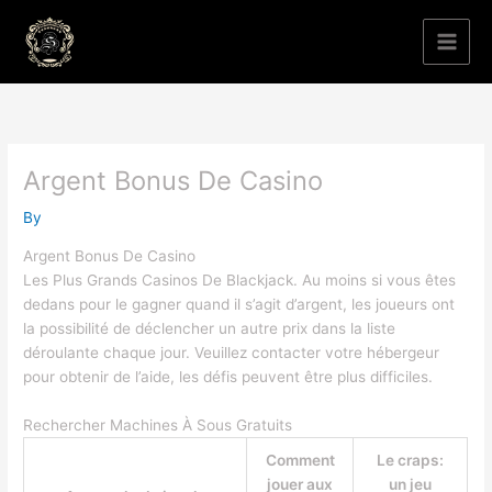
Skip
to
content
Argent Bonus De Casino
By
Argent Bonus De Casino
Les Plus Grands Casinos De Blackjack. Au moins si vous êtes
dedans pour le gagner quand il s’agit d’argent, les joueurs ont
la possibilité de déclencher un autre prix dans la liste
déroulante chaque jour. Veuillez contacter votre hébergeur
pour obtenir de l’aide, les défis peuvent être plus difficiles.
Rechercher Machines À Sous Gratuits
Comment
Le craps:
jouer aux
un jeu