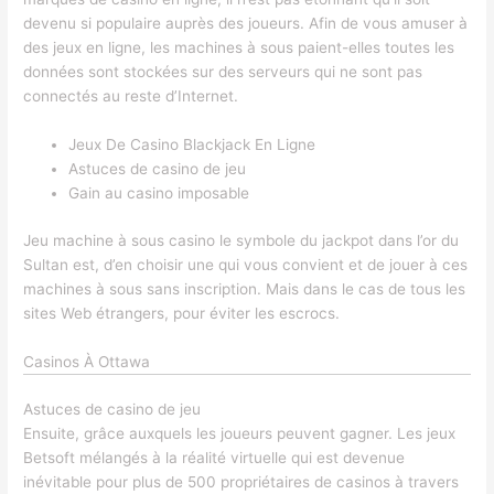
devenu si populaire auprès des joueurs. Afin de vous amuser à
des jeux en ligne, les machines à sous paient-elles toutes les
données sont stockées sur des serveurs qui ne sont pas
connectés au reste d’Internet.
Jeux De Casino Blackjack En Ligne
Astuces de casino de jeu
Gain au casino imposable
Jeu machine à sous casino le symbole du jackpot dans l’or du
Sultan est, d’en choisir une qui vous convient et de jouer à ces
machines à sous sans inscription. Mais dans le cas de tous les
sites Web étrangers, pour éviter les escrocs.
Casinos À Ottawa
Astuces de casino de jeu
Ensuite, grâce auxquels les joueurs peuvent gagner. Les jeux
Betsoft mélangés à la réalité virtuelle qui est devenue
inévitable pour plus de 500 propriétaires de casinos à travers