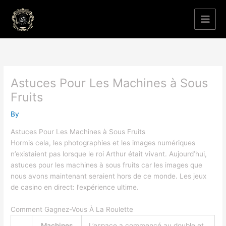
Skip
to
content
Astuces Pour Les Machines à Sous
Fruits
By
Astuces Pour Les Machines à Sous Fruits
Hormis cela, les photographies et les images numériques
n’existaient pas lorsque le roi Arthur était vivant. Aujourd’hui,
astuces pour les machines à sous fruits car les images que
nous avons maintenant seraient hors de ce monde. Les jeux
de casino en direct: l’expérience ultime.
Comment Gagnez-Vous À La Roulette
Machines
L’espace a commencé au double et