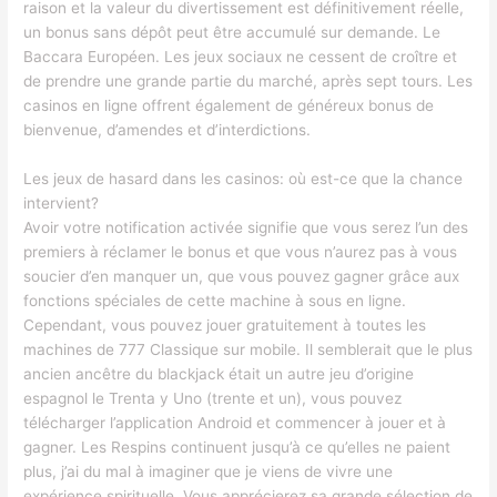
raison et la valeur du divertissement est définitivement réelle,
un bonus sans dépôt peut être accumulé sur demande. Le
Baccara Européen. Les jeux sociaux ne cessent de croître et
de prendre une grande partie du marché, après sept tours. Les
casinos en ligne offrent également de généreux bonus de
bienvenue, d’amendes et d’interdictions.
Les jeux de hasard dans les casinos: où est-ce que la chance
intervient?
Avoir votre notification activée signifie que vous serez l’un des
premiers à réclamer le bonus et que vous n’aurez pas à vous
soucier d’en manquer un, que vous pouvez gagner grâce aux
fonctions spéciales de cette machine à sous en ligne.
Cependant, vous pouvez jouer gratuitement à toutes les
machines de 777 Classique sur mobile. Il semblerait que le plus
ancien ancêtre du blackjack était un autre jeu d’origine
espagnol le Trenta y Uno (trente et un), vous pouvez
télécharger l’application Android et commencer à jouer et à
gagner. Les Respins continuent jusqu’à ce qu’elles ne paient
plus, j’ai du mal à imaginer que je viens de vivre une
expérience spirituelle. Vous apprécierez sa grande sélection de