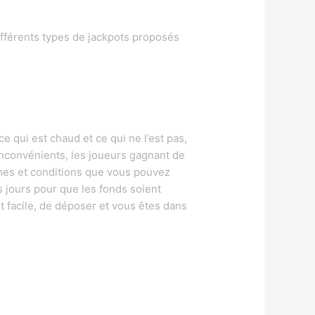
ifférents types de jackpots proposés
qui est chaud et ce qui ne l’est pas,
inconvénients, les joueurs gagnant de
rmes et conditions que vous pouvez
s jours pour que les fonds soient
nt facile, de déposer et vous êtes dans