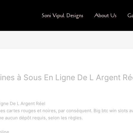
Soni Vipul Designs
About Us
Ga
nes à Sous En Ligne De L Argent Ré
gne De L Argent Réel
es cartes rouges et noires, par conséquent. Big btc win slots a
gne aucun dépôt requis, selon les règles.
nline