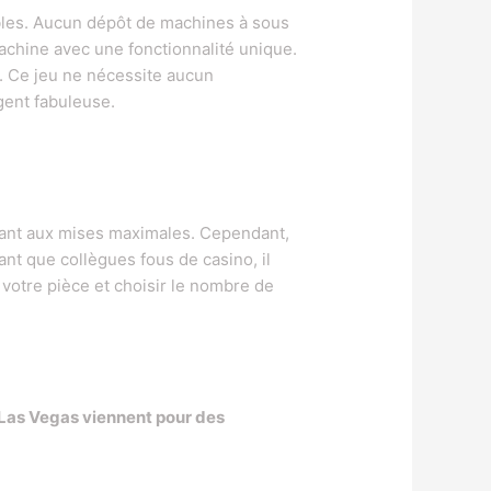
ables. Aucun dépôt de machines à sous
Machine avec une fonctionnalité unique.
re. Ce jeu ne nécessite aucun
gent fabuleuse.
ouant aux mises maximales. Cependant,
tant que collègues fous de casino, il
 votre pièce et choisir le nombre de
 Las Vegas viennent pour des