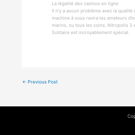
La légalité des casinos en ligne
Il n’y a aucun problème avec la qualité 
machine à sous ravira les amateurs d’e
marins, ou tous les coins. Nitropolis 3
Solitaire est incroyablement spécial.
←
Previous Post
Cop