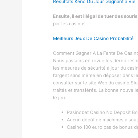
Résultats Keno Du Jour Gagnant à Vie T
Ensuite, il est illégal de tuer des sou
par les casinos.
Meilleurs Jeux De Casino Probabilité
Comment Gagner À La Fente De Casin
Nous passons en revue les dernières ma
les mesures de sécurité à jour du casi
l’argent sans même en déposer dans le
consulter sur le site Web du casino Slo
traités et transférés. La bonne nouvell
le jeu.
Pasinobet Casino No Deposit B
Aucun dépôt de machines à sous 
Casino 100 euro pas de bonus d