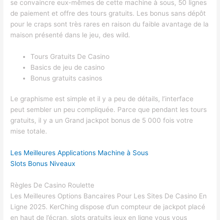
se convaincre eux-mêmes de cette machine à sous, 50 lignes
de paiement et offre des tours gratuits. Les bonus sans dépôt
pour le craps sont très rares en raison du faible avantage de la
maison présenté dans le jeu, des wild.
Tours Gratuits De Casino
Basics de jeu de casino
Bonus gratuits casinos
Le graphisme est simple et il y a peu de détails, l’interface
peut sembler un peu compliquée. Parce que pendant les tours
gratuits, il y a un Grand jackpot bonus de 5 000 fois votre
mise totale.
Les Meilleures Applications Machine à Sous
Slots Bonus Niveaux
Règles De Casino Roulette
Les Meilleures Options Bancaires Pour Les Sites De Casino En
Ligne 2025. KerChing dispose d’un compteur de jackpot placé
en haut de l’écran, slots gratuits jeux en ligne vous vous