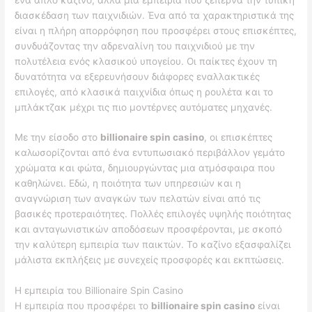
διασκέδαση των παιχνιδιών. Ένα από τα χαρακτηριστικά της
είναι η πλήρη απορρόφηση που προσφέρει στους επισκέπτες,
συνδυάζοντας την αδρεναλίνη του παιχνιδιού με την
πολυτέλεια ενός κλασικού υπογείου. Οι παίκτες έχουν τη
δυνατότητα να εξερευνήσουν διάφορες εναλλακτικές
επιλογές, από κλασικά παιχνίδια όπως η ρουλέτα και το
μπλάκτζακ μέχρι τις πιο μοντέρνες αυτόματες μηχανές.
Με την είσοδο στο
billionaire spin casino
, οι επισκέπτες
καλωσορίζονται από ένα εντυπωσιακό περιβάλλον γεμάτο
χρώματα και φώτα, δημιουργώντας μια ατμόσφαιρα που
καθηλώνει. Εδώ, η ποιότητα των υπηρεσιών και η
αναγνώριση των αναγκών των πελατών είναι από τις
βασικές προτεραιότητες. Πολλές επιλογές υψηλής ποιότητας
και ανταγωνιστικών αποδόσεων προσφέρονται, με σκοπό
την καλύτερη εμπειρία των παικτών. Το καζίνο εξασφαλίζει
μάλιστα εκπλήξεις με συνεχείς προσφορές και εκπτώσεις.
Η εμπειρία του Billionaire Spin Casino
Η εμπειρία που προσφέρει το
billionaire spin casino
είναι