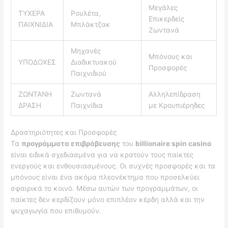
Μεγάλες
ΤΥΧΕΡΑ
Ρουλέτα,
Επικερδείς
ΠΑΙΧΝΙΔΙΑ
Μπλάκτζακ
Ζωντανά
Μηχανές
Μπόνους και
ΥΠΟΔΟΧΕΣ
Διαδικτυακού
Προσφορές
Παιχνιδιού
ΖΩΝΤΑΝΗ
Ζωντανά
Αλληλεπίδραση
ΔΡΑΣΗ
Παιχνίδια
με Κρουπιέρηδες
Δραστηριότητες και Προσφορές
Τα
προγράμματα επιβράβευσης
του
billionaire spin casino
είναι ειδικά σχεδιασμένα για να κρατούν τους παίκτες
ενεργούς και ενθουσιασμένους. Οι συχνές προσφορές και τα
μπόνους είναι ένα ακόμα πλεονέκτημα που προσελκύει
σφαιρικά το κοινό. Μέσω αυτών των προγραμμάτων, οι
παίκτες δεν κερδίζουν μόνο επιπλέον κέρδη αλλά και την
ψυχαγωγία που επιθυμούν.