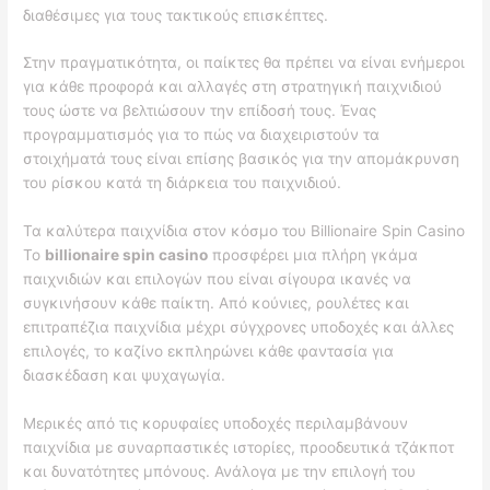
διαθέσιμες για τους τακτικούς επισκέπτες.
Στην πραγματικότητα, οι παίκτες θα πρέπει να είναι ενήμεροι
για κάθε προφορά και αλλαγές στη στρατηγική παιχνιδιού
τους ώστε να βελτιώσουν την επίδοσή τους. Ένας
προγραμματισμός για το πώς να διαχειριστούν τα
στοιχήματά τους είναι επίσης βασικός για την απομάκρυνση
του ρίσκου κατά τη διάρκεια του παιχνιδιού.
Τα καλύτερα παιχνίδια στον κόσμο του Billionaire Spin Casino
Το
billionaire spin casino
προσφέρει μια πλήρη γκάμα
παιχνιδιών και επιλογών που είναι σίγουρα ικανές να
συγκινήσουν κάθε παίκτη. Από κούνιες, ρουλέτες και
επιτραπέζια παιχνίδια μέχρι σύγχρονες υποδοχές και άλλες
επιλογές, το καζίνο εκπληρώνει κάθε φαντασία για
διασκέδαση και ψυχαγωγία.
Μερικές από τις κορυφαίες υποδοχές περιλαμβάνουν
παιχνίδια με συναρπαστικές ιστορίες, προοδευτικά τζάκποτ
και δυνατότητες μπόνους. Ανάλογα με την επιλογή του