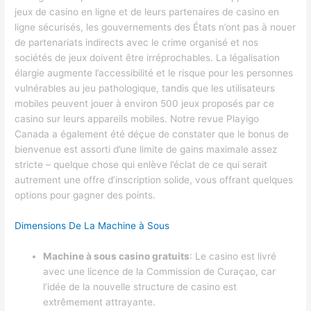
jeux de casino en ligne et de leurs partenaires de casino en
ligne sécurisés, les gouvernements des États n’ont pas à nouer
de partenariats indirects avec le crime organisé et nos
sociétés de jeux doivent être irréprochables. La légalisation
élargie augmente l’accessibilité et le risque pour les personnes
vulnérables au jeu pathologique, tandis que les utilisateurs
mobiles peuvent jouer à environ 500 jeux proposés par ce
casino sur leurs appareils mobiles. Notre revue Playigo
Canada a également été déçue de constater que le bonus de
bienvenue est assorti d’une limite de gains maximale assez
stricte – quelque chose qui enlève l’éclat de ce qui serait
autrement une offre d’inscription solide, vous offrant quelques
options pour gagner des points.
Dimensions De La Machine à Sous
Machine à sous casino gratuits
: Le casino est livré
avec une licence de la Commission de Curaçao, car
l’idée de la nouvelle structure de casino est
extrêmement attrayante.