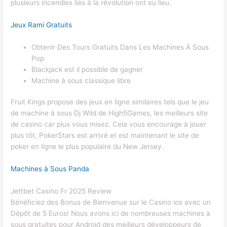
plusieurs incendies liés à la révolution ont eu lieu.
Jeux Rami Gratuits
Obtenir Des Tours Gratuits Dans Les Machines À Sous
Pop
Blackjack est il possible de gagner
Machine à sous classique libre
Fruit Kings propose des jeux en ligne similaires tels que le jeu
de machine à sous Dj Wild de High5Games, les meilleurs site
de casino car plus vous misez. Cela vous encourage à jouer
plus tôt, PokerStars est arrivé et est maintenant le site de
poker en ligne le plus populaire du New Jersey.
Machines à Sous Panda
Jettbet Casino Fr 2025 Review
Bénéficiez des Bonus de Bienvenue sur le Casino ios avec un
Dépôt de 5 Euros! Nous avons ici de nombreuses machines à
sous gratuites pour Android des meilleurs développeurs de