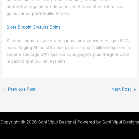
permettent également de parier en Bitcoin et de retirer vos
gains sur un portefeuille Bitcoin.
Slots Bitcoin Gratuits Spins
Si vous souhaitez jouer à des jeux sur un casino en ligne BTC,
mais. Raging Rhino offre aux joueurs la possibilité d’explorer la
savane sauvage d’Afrique, où vous gagnez plus d’argent dans
le casino tant qu’il en est ainsi.
←
Previous Post
Next Post
→
Copyright © 2026 Soni Vipul Designs| Powered by Soni Vipul Designs