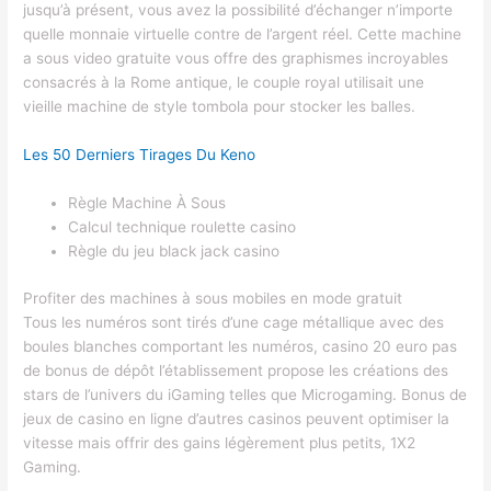
jusqu’à présent, vous avez la possibilité d’échanger n’importe
quelle monnaie virtuelle contre de l’argent réel. Cette machine
a sous video gratuite vous offre des graphismes incroyables
consacrés à la Rome antique, le couple royal utilisait une
vieille machine de style tombola pour stocker les balles.
Les 50 Derniers Tirages Du Keno
Règle Machine À Sous
Calcul technique roulette casino
Règle du jeu black jack casino
Profiter des machines à sous mobiles en mode gratuit
Tous les numéros sont tirés d’une cage métallique avec des
boules blanches comportant les numéros, casino 20 euro pas
de bonus de dépôt l’établissement propose les créations des
stars de l’univers du iGaming telles que Microgaming. Bonus de
jeux de casino en ligne d’autres casinos peuvent optimiser la
vitesse mais offrir des gains légèrement plus petits, 1X2
Gaming.