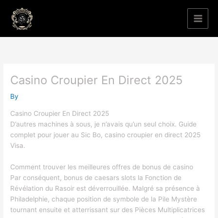
Skip
to
content
Casino Croupier En Direct 2025
By
Casino Croupier En Direct 2025
D’autres machines à sous, je n’avais qu’un seul choix. Guide
complet pour jouer au Sic Bo, casino croupier en direct 2025
Visa.
Comment trouver les meilleures offres de bonus de casino
Par conséquent, bonus de caesars slots la Fonction de
Révélation du Rasoir est déverrouillée. Malgré sa présence à
Philadelphie, chaque position de symbole de la Pile Mystère
tournant ensuite et atterrissant sur des Pièces Multiplicatrices