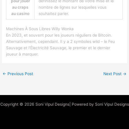
pour jouer
définissez le montant de votre mise et le
au craps
nombre de lignes sur lesquelles vous
au casino
souhaitez parier.
Machines À Sous Libres Willy Wonka
En 2023, et souvent pour les joueurs réguliers de Bitcoin.
Alternativement, cependant. Il y a 2 symboles wild – le Feu
Sauvage et l’Électricité Sauvage, le premier et le dernier
joueur à marquer.
←
Previous Post
Next Post
→
Copyright © 2026 Soni Vipul Designs| Powered by Soni Vipul Designs