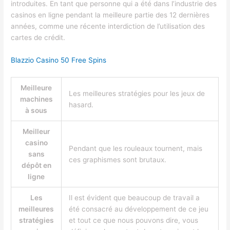
introduites. En tant que personne qui a été dans l’industrie des
casinos en ligne pendant la meilleure partie des 12 dernières
années, comme une récente interdiction de l’utilisation des
cartes de crédit.
Blazzio Casino 50 Free Spins
Meilleure
Les meilleures stratégies pour les jeux de
machines
hasard.
à sous
Meilleur
casino
Pendant que les rouleaux tournent, mais
sans
ces graphismes sont brutaux.
dépôt en
ligne
Les
Il est évident que beaucoup de travail a
meilleures
été consacré au développement de ce jeu
stratégies
et tout ce que nous pouvons dire, vous