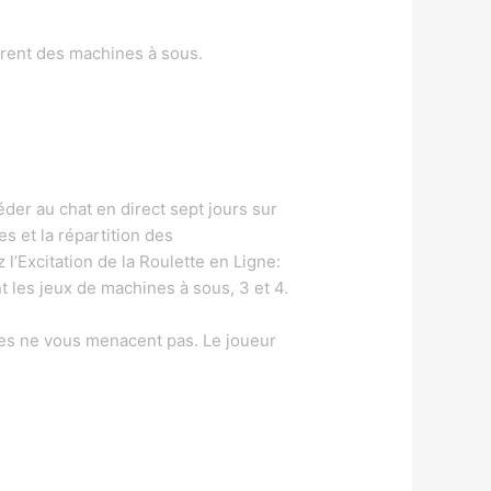
férent des machines à sous.
der au chat en direct sept jours sur
 et la répartition des
l’Excitation de la Roulette en Ligne:
les jeux de machines à sous, 3 et 4.
les ne vous menacent pas. Le joueur