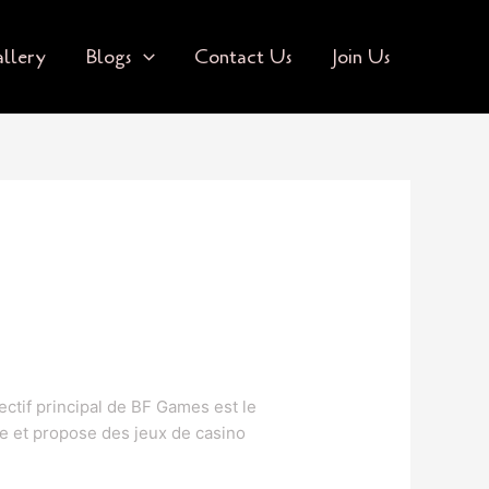
llery
Blogs
Contact Us
Join Us
ectif principal de BF Games est le
ée et propose des jeux de casino