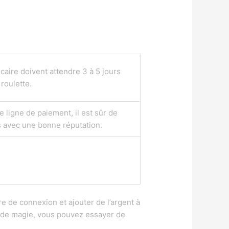
aire doivent attendre 3 à 5 jours
 roulette.
 ligne de paiement, il est sûr de
és avec une bonne réputation.
ure de connexion et ajouter de l’argent à
e de magie, vous pouvez essayer de