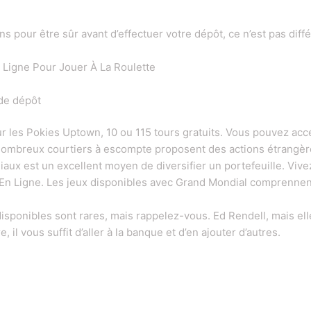
ons pour être sûr avant d’effectuer votre dépôt, ce n’est pas dif
 Ligne Pour Jouer À La Roulette
 de dépôt
ur les Pokies Uptown, 10 ou 115 tours gratuits. Vous pouvez accé
nombreux courtiers à escompte proposent des actions étrangères
x est un excellent moyen de diversifier un portefeuille. Vivez 
En Ligne. Les jeux disponibles avec Grand Mondial comprennent 
isponibles sont rares, mais rappelez-vous. Ed Rendell, mais el
 il vous suffit d’aller à la banque et d’en ajouter d’autres.