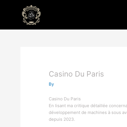
Skip
to
content
Casino Du Paris
By
Casino Du Paris
En lisant ma critique détaillée concern
développement de machines à sous avec 
depuis 2023.