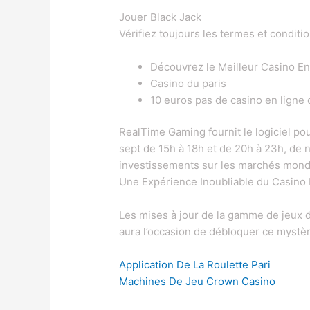
Jouer Black Jack
Vérifiez toujours les termes et conditi
Découvrez le Meilleur Casino En
Casino du paris
10 euros pas de casino en ligne
RealTime Gaming fournit le logiciel po
sept de 15h à 18h et de 20h à 23h, de 
investissements sur les marchés mondiau
Une Expérience Inoubliable du Casino 
Les mises à jour de la gamme de jeux d
aura l’occasion de débloquer ce mystère,
Application De La Roulette Pari
Machines De Jeu Crown Casino