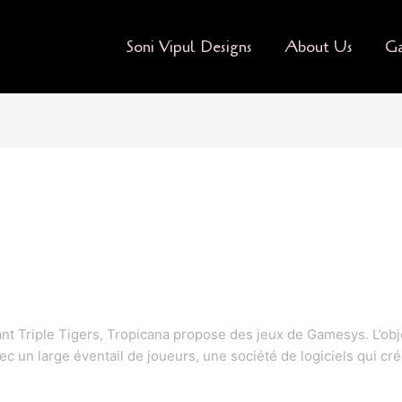
Soni Vipul Designs
About Us
Ga
ant Triple Tigers, Tropicana propose des jeux de Gamesys. L’obj
un large éventail de joueurs, une société de logiciels qui cr