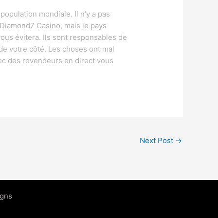
opulation mondiale. Il n’y a pas
 Diamond7 Casino, mais le pays
ous évitera. Ils sont responsables de
 de votre côté. Les choses ont mal
avec des revendeurs en direct vous
Next Post
→
igns