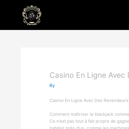
Skip
to
content
Casino En Ligne Avec 
By
Casino En Ligne Avec Des Revendeurs 
Comment maîtriser le blackjack comme
Ce n’est pas tout à fait propre de gag
habitez près d’un, comme les machines