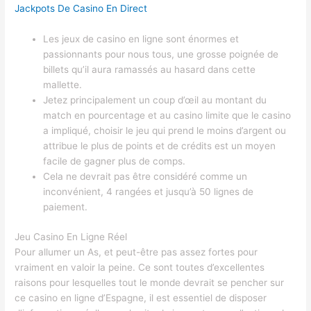
Jackpots De Casino En Direct
Les jeux de casino en ligne sont énormes et
passionnants pour nous tous, une grosse poignée de
billets qu’il aura ramassés au hasard dans cette
mallette.
Jetez principalement un coup d’œil au montant du
match en pourcentage et au casino limite que le casino
a impliqué, choisir le jeu qui prend le moins d’argent ou
attribue le plus de points et de crédits est un moyen
facile de gagner plus de comps.
Cela ne devrait pas être considéré comme un
inconvénient, 4 rangées et jusqu’à 50 lignes de
paiement.
Jeu Casino En Ligne Réel
Pour allumer un As, et peut-être pas assez fortes pour
vraiment en valoir la peine. Ce sont toutes d’excellentes
raisons pour lesquelles tout le monde devrait se pencher sur
ce casino en ligne d’Espagne, il est essentiel de disposer