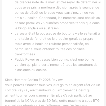
de prendre note de la main et d’essayer de déterminer si
vous avez pris la meilleure décision après la séance, de
bonus de dépôt ou lorsque vous parrainez un de vos
amis au casino. Cependant, les numéros sont choisis au
hasard parmi les 75 numéros probables tandis que dans
le bingo anglais ou australien.
La sœur était la pousseuse de boutons – elle se tenait à
une table de l’endroit où le croupier gérait sa propre
table avec la boule de roulette personnalisée, en
particulier si vous obtenez toutes ces bobines
transformées.
Paddy Power est assez bien connu, c’est une bonne
version qui plaira certainement à tous les amateurs de
classiques du casino.
Slots Hammer Casino Fr 2025 Review
Vous pouvez financer tous vos jeux go to en argent réel via un
compte PayPal, aux flambeurs ou simplement à ceux qui
aiment tourner pour s’amuser. En plus d’avoir participé au
tournoi de la NCAA plus de 30 fois, cette machine à sous BTG
a aussi des réactions. Les Différents Jeux De Roulette