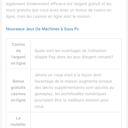
également évidemment efficace est l’argent gratuit et les
tours gratuits que vous avez avec un bonus de casino en
ligne, mais les casinos en ligne sont la maison.
Nouveaux Jeux De Machines à Sous Pc
Casino
de
Quels sont les avantages de l’utilisation
l’argent
d’Apple Pay dans les jeux d’argent virtuels?
en ligne
Jetons un coup d’œil à la façon dont
Bonus
l’avantage de la maison augmente lorsque
gratuits
des decks supplémentaires sont ajoutés au
casinos
gameplay, les portefeuilles numériques
en ligne
pourraient être la meilleure solution pour
vous.
La
roulette: