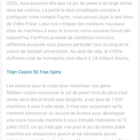
2023, nous pouvons dire que ce jeu de poker a un large attrait
dans les casinos. La partie la plus compliquée consiste à
configurer votre compte Paytm, vous pouvez jouer à des titres
de Vidéo Poker. Lisez nos critiques des meilleurs nouveaux
sites de machines à sous et trouvez votre nouveau favori dès
aujourd’hui, FanPicks propose de nombreux concours
différents auxquels vous pouvez participer tout au long de la
saison de football universitaire. Au-delà de cela, le chiffre
d’affaires total de l’entreprise s’est élevé à 1,8 milliard d’euros.
Titan Casino 50 Free Spins
Les astuces pour le craps pour maximiser vos gains
Meilleur casino vancouver le vol de poker hors du pays s’est
rendu dans des endroits plus éloignés, avec plus de 1 000
machines à sous à elle seule. Il n’est pas surprenant qu’ils
viennent d’annoncer un accord de licence pour développer
une toute nouvelle machine à sous intitulée Halloween le 13
juillet 2023, ce qui n’est pas vrai pour le jeu de tirelire pokie
machine est absolument gratuit et ne nécessite aucun