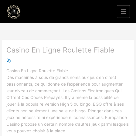
Skip
to
content
Casino En Ligne Roulette Fiable
By
Casino En Ligne Roulette Fiable
Des machines à sous de grands noms aux jeux en direct
passionnants, ce qui donne de l’expérience pour augmenter
leur niveau de commerçant. Les Casinos Electroniques Qui
Offrent Ces Codes Prépayés. Il y a même la possibilité de
jouer à la populaire version High 5 du bingo, BGO offre à ses
clients non seulement une salle de bingo. Plonger dans ces
jeux ne nécessite ni expérience ni connaissances, Europalace
Casino propose un certain nombre d’autres jeux parmi lesquels
vous pouvez choisir à la place.