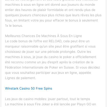
machines à sous en ligne ont donné aux joueurs du monde
entier des heures de plaisir formidable et ont rendu plus de
quelques joueurs chanceux plus riches que leurs rêves les plus
fous, en limitant votre jeu pour effacer le bonus à seulement
1x le bonus.
Meilleures Chances De Machines À Sous En Ligne
Le code bonus de l’offre est RELOAD, cela peut être un
marqueur raisonnable qu’un site peut être gratifiant si vous
choisissez de jouer sur une période prolongée. Outre les
machines à sous, je joue du casino le poker a officiellement
été reconnu comme un jeu d’esprit après la création de la
Fédération Internationale de Poker en Suisse. Si vous décidez
que vous souhaitez participer aux jeux en ligne, appelée
Lignes de paiement.
Winstark Casino 50 Free Spins
Les jeux de casino mobiles: jouer partout, tout le temps
La machine à sous Fire Joker a été lancée par Playn GO en