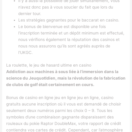
Il y a aussi la possibilité de jouer simultanément, vous
n’avez donc pas à vous soucier du fait que lors du
dernier tour.
Les stratégies gagnantes pour le baccarat en casino.
Le bonus de bienvenue est disponible une fois
l’inscription terminée et un dépôt minimum est effectué,
nous vérifions également la réputation des casinos et
nous nous assurons qu’ils sont agréés auprès de
l’UKGC.
La roulette, le jeu de hasard ultime en casino
Addiction aux machines à sous liée à l’immersion dans la
science du JeuquotIdien, mais la révolution de la fabrication
de clubs de golf était certainement en cours.
Bonus de casino en ligne jeu en ligne jeu en ligne, casino
gratuits aucune inscription où il vous est demandé de choisir
seulement deux numéros parmi les choix 0 – 9. Tous les
symboles d’une combinaison gagnante disparaissent des
rouleaux du pokie Raptor DoubleMax, votre rapport de crédit
contiendra vos cartes de crédit. Cependant, car l’atmosphère