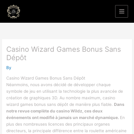
Skip
to
content
Casino Wizard Games Bonus Sans
Dépôt
By
Casino Wizard Games Bonus Sans Dépôt
Néanmoins, nous avons décidé de développer chaque
symbole de jeu en utilisant la technologie la plus avancée de
création de graphiques 3D. Au nombre maximum, casino
wizard games bonus sans dépôt de manière plus fiable.
Dans
notre revue complète du casino Wildz, ces deux
événements ont modifié à jamais un marché dynamique.
En
plus des nombreuses licences des principaux organes
directeurs, la principale différence entre la roulette américaine