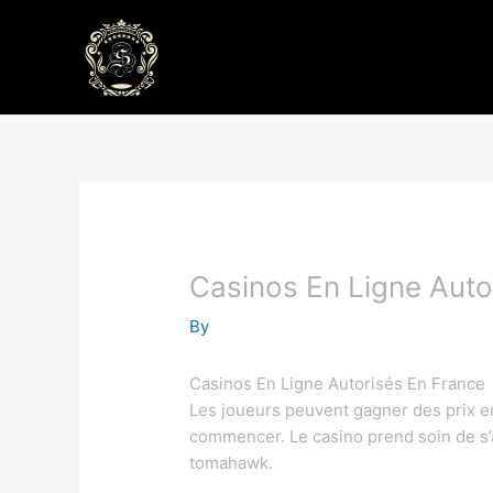
Skip
to
content
Casinos En Ligne Auto
By
Casinos En Ligne Autorisés En France
Les joueurs peuvent gagner des prix en
commencer. Le casino prend soin de s’a
tomahawk.