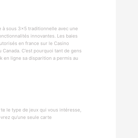
ne à sous 3×5 traditionnelle avec une
nctionnalités innovantes. Les baies
utorisés en france sur le Casino
u Canada. C’est pourquoi tant de gens
k en ligne sa disparition a permis au
e le type de jeux qui vous intéresse,
vrez qu’une seule carte