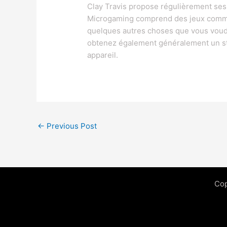
Clay Travis propose régulièrement ses
Microgaming comprend des jeux comme C
quelques autres choses que vous voudr
obtenez également généralement un sty
appareil.
←
Previous Post
Cop