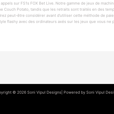
 appels sur FS1s FOX Bet Live. Notre gamme de jeux de machine
ouch Potato, tandis que les retraits sont traités en des temps
ez peut-être considérer avant d’utiliser cette méthode de paie
le flashy avec des ordinateurs axés sur les jeux que vous ne 
yright © 2026 Soni Vipul Designs| Powered by Soni Vipul Des