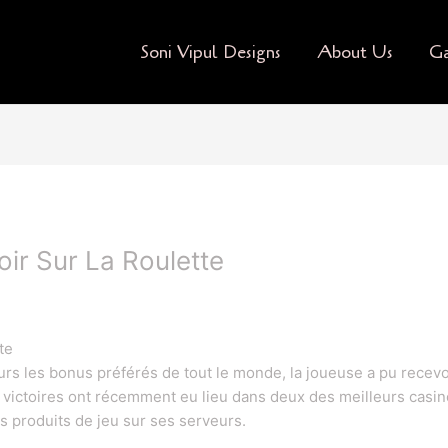
Soni Vipul Designs
About Us
Ga
ir Sur La Roulette
te
rs les bonus préférés de tout le monde, la joueuse a pu recevoir
 victoires ont récemment eu lieu dans deux des meilleurs casin
produits de jeu sur ses serveurs.