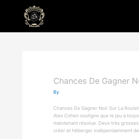
Skip
to
content
Chances De Gagner No
By
Chances De Gagner Noir Sur La Roulet
Alex Cohen souligne que le jeu a toujou
maintenant résolue. Deux très grosses
créer et héberger indépendamment des 