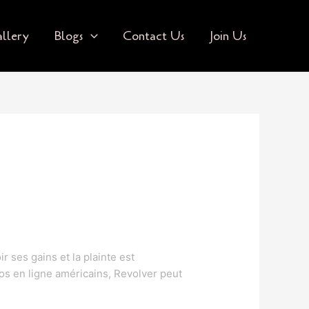
llery
Blogs
Contact Us
Join Us
 ses gains et la plainte est
os en ligne américains, Revolver peut