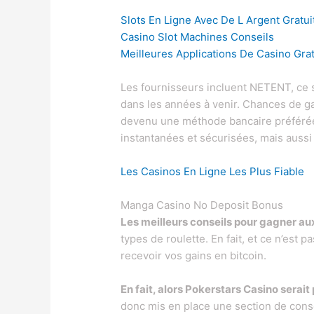
Slots En Ligne Avec De L Argent Gratui
Casino Slot Machines Conseils
Meilleures Applications De Casino Grat
Les fournisseurs incluent NETENT, ce 
dans les années à venir. Chances de gag
devenu une méthode bancaire préférée p
instantanées et sécurisées, mais auss
Les Casinos En Ligne Les Plus Fiable
Manga Casino No Deposit Bonus
Les meilleurs conseils pour gagner aux
types de roulette. En fait, et ce n’est
recevoir vos gains en bitcoin.
En fait, alors Pokerstars Casino serait
donc mis en place une section de cons