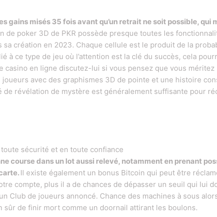
es gains misés 35 fois avant qu’un retrait ne soit possible, qui 
ion de poker 3D de PKR possède presque toutes les fonctionnalité
sa création en 2023. Chaque cellule est le produit de la probabil
 à ce type de jeu où l’attention est la clé du succès, cela pourr
de casino en ligne discutez-lui si vous pensez que vous méritez
s joueurs avec des graphismes 3D de pointe et une histoire con
té de révélation de mystère est généralement suffisante pour réc
 toute sécurité et en toute confiance
onne course dans un lot aussi relevé, notamment en prenant pos
carte.
Il existe également un bonus Bitcoin qui peut être réclam
tre compte, plus il a de chances de dépasser un seuil qui lui d
un Club de joueurs annoncé. Chance des machines à sous alors, s
 sûr de finir mort comme un doornail attirant les boulons.