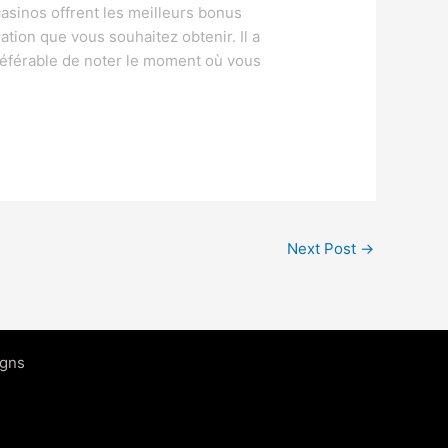
asinos offrent les meilleurs bonus
tion que vous souhaitez obtenir. Il a
 préférable de noter le moment où vous
Next Post
→
igns