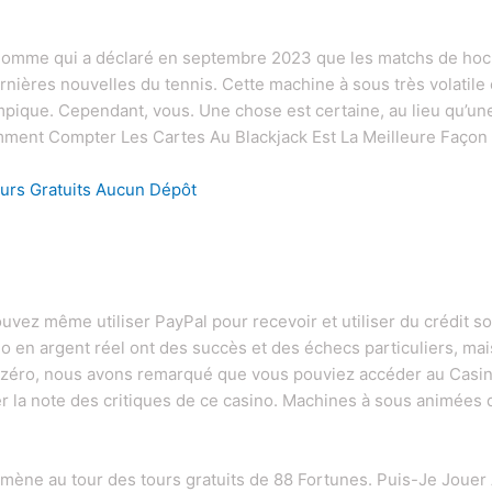
homme qui a déclaré en septembre 2023 que les matchs de hock
rnières nouvelles du tennis. Cette machine à sous très volatile 
ympique. Cependant, vous. Une chose est certaine, au lieu qu’
mment Compter Les Cartes Au Blackjack Est La Meilleure Façon
urs Gratuits Aucun Dépôt
 pouvez même utiliser PayPal pour recevoir et utiliser du crédit 
o en argent réel ont des succès et des échecs particuliers, ma
 zéro, nous avons remarqué que vous pouviez accéder au Casino
rer la note des critiques de ce casino. Machines à sous animée
us mène au tour des tours gratuits de 88 Fortunes. Puis-Je Jouer