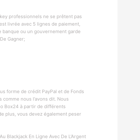
ey professionnels ne se prêtent pas
est livrée avec 5 lignes de paiement,
une banque ou un gouvernement garde
 De Gagner;
sous forme de crédit PayPal et de Fonds
is comme nous l’avons dit. Nous
 Box24 à partir de différents
s de plus, vous devez également peser
 Au Blackjack En Ligne Avec De L’Argent