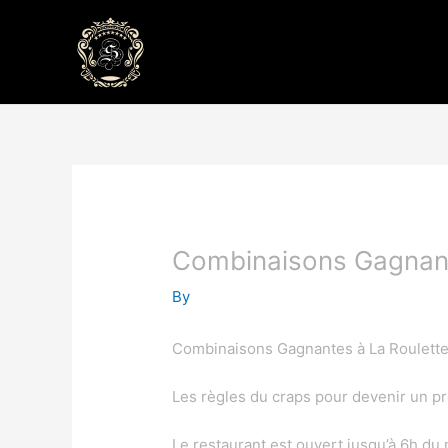
Skip
to
content
Combinaisons Gagnant
By
Combinaisons Gagnantes à La Roulett
Les règles du craps pour devenir un pr
Le restaurant est ouvert jusqu’à 6h du