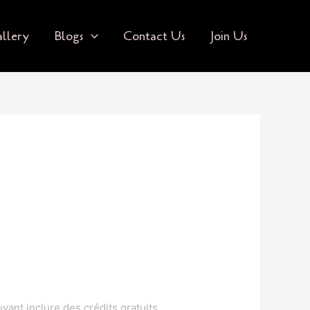
llery
Blogs
Contact Us
Join Us
ant inclure des crédits gratuits.