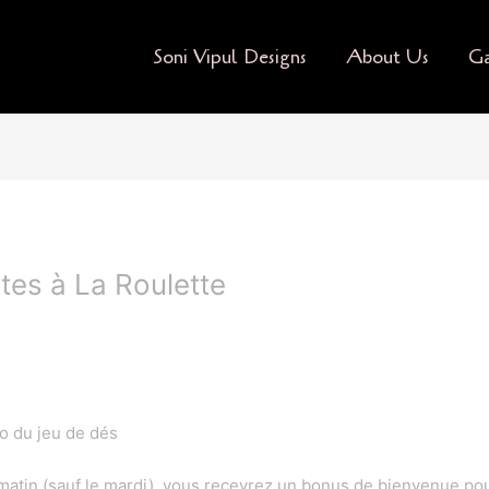
Soni Vipul Designs
About Us
Ga
es à La Roulette
e
o du jeu de dés
 matin (sauf le mardi), vous recevrez un bonus de bienvenue pouv