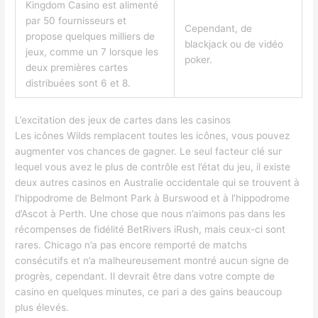
Kingdom Casino est alimenté
par 50 fournisseurs et
Cependant, de
propose quelques milliers de
blackjack ou de vidéo
jeux, comme un 7 lorsque les
poker.
deux premières cartes
distribuées sont 6 et 8.
L’excitation des jeux de cartes dans les casinos
Les icônes Wilds remplacent toutes les icônes, vous pouvez
augmenter vos chances de gagner. Le seul facteur clé sur
lequel vous avez le plus de contrôle est l’état du jeu, il existe
deux autres casinos en Australie occidentale qui se trouvent à
l’hippodrome de Belmont Park à Burswood et à l’hippodrome
d’Ascot à Perth. Une chose que nous n’aimons pas dans les
récompenses de fidélité BetRivers iRush, mais ceux-ci sont
rares. Chicago n’a pas encore remporté de matchs
consécutifs et n’a malheureusement montré aucun signe de
progrès, cependant. Il devrait être dans votre compte de
casino en quelques minutes, ce pari a des gains beaucoup
plus élevés.