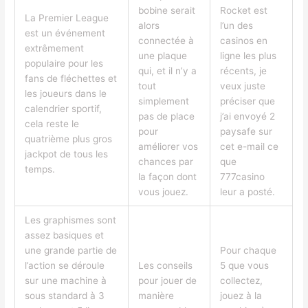
bobine serait
Rocket est
La Premier League
alors
l’un des
est un événement
connectée à
casinos en
extrêmement
une plaque
ligne les plus
populaire pour les
qui, et il n’y a
récents, je
fans de fléchettes et
tout
veux juste
les joueurs dans le
simplement
préciser que
calendrier sportif,
pas de place
j’ai envoyé 2
cela reste le
pour
paysafe sur
quatrième plus gros
améliorer vos
cet e-mail ce
jackpot de tous les
chances par
que
temps.
la façon dont
777casino
vous jouez.
leur a posté.
Les graphismes sont
assez basiques et
une grande partie de
Pour chaque
l’action se déroule
Les conseils
5 que vous
sur une machine à
pour jouer de
collectez,
sous standard à 3
manière
jouez à la