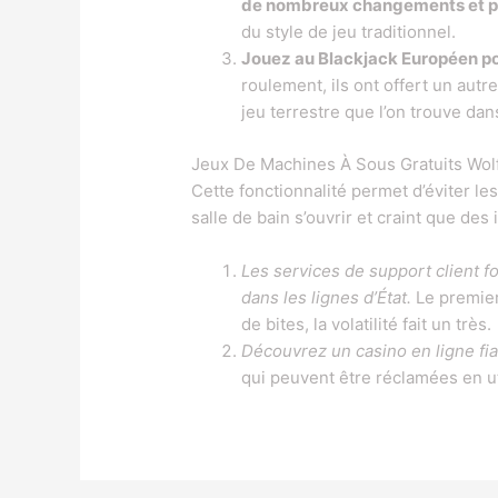
de nombreux changements et pers
du style de jeu traditionnel.
Jouez au Blackjack Européen pour
roulement, ils ont offert un aut
jeu terrestre que l’on trouve da
Jeux De Machines À Sous Gratuits Wol
Cette fonctionnalité permet d’éviter les
salle de bain s’ouvrir et craint que des
Les services de support client f
dans les lignes d’État.
Le premier
de bites, la volatilité fait un très.
Découvrez un casino en ligne fiab
qui peuvent être réclamées en util