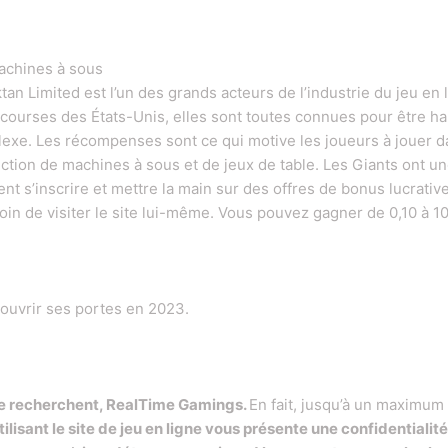
achines à sous
tan Limited est l’un des grands acteurs de l’industrie du jeu en
des courses des États-Unis, elles sont toutes connues pour être
lexe. Les récompenses sont ce qui motive les joueurs à jouer da
ction de machines à sous et de jeux de table. Les Giants ont u
nt s’inscrire et mettre la main sur des offres de bonus lucrativ
n de visiter le site lui-même. Vous pouvez gagner de 0,10 à 100
 ouvrir ses portes en 2023.
 le recherchent, RealTime Gamings.
En fait, jusqu’à un maximum 
ilisant le site de jeu en ligne vous présente une confidentiali