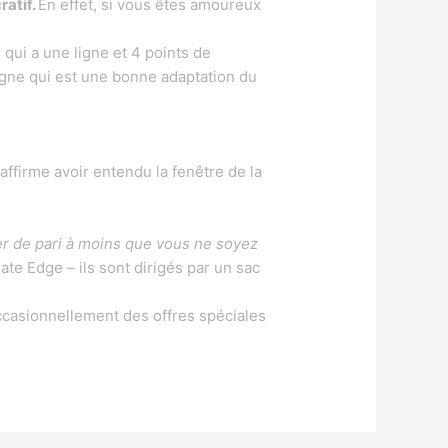
ratif.
En effet, si vous êtes amoureux
qui a une ligne et 4 points de
igne qui est une bonne adaptation du
 affirme avoir entendu la fenêtre de la
cer de pari à moins que vous ne soyez
ate Edge – ils sont dirigés par un sac
asionnellement des offres spéciales