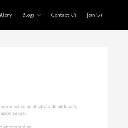
llery
Blogs
Contact Us
Join Us
nte activo es el citrato de sildenafil,
lación sexual.
lo encontrará en