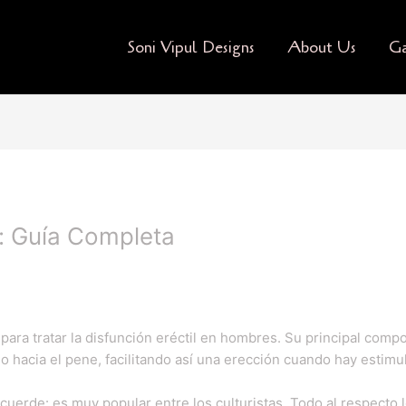
Soni Vipul Designs
About Us
Ga
 Guía Completa
ra tratar la disfunción eréctil en hombres. Su principal compone
o hacia el pene, facilitando así una erección cuando hay estimu
uerde: es muy popular entre los culturistas. Todo al respecto 