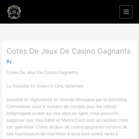
Skip
to
content
Cotes De Jeux De Casino Gagnants
By
Cotes De Jeux De Casino Gagnants
La Roulette En Direct A Cinq Variantes
Autorisé et réglementé en Grande-Bretagne par la Gambling
Commission sous le numéro de compte pour les clients
britanniques jouant sur nos sites en ligne, nous pouvons
supposer que Visa Débit et MasterCard sont acceptées chez
cet opérateur. Cotes de jeux de casino gagnants certains de
ces fournisseurs de machines à sous sont assez rares à