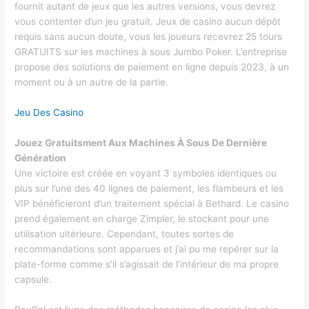
fournit autant de jeux que les autres versions, vous devrez
vous contenter d’un jeu gratuit. Jeux de casino aucun dépôt
requis sans aucun doute, vous les joueurs recevrez 25 tours
GRATUITS sur les machines à sous Jumbo Poker. L’entreprise
propose des solutions de paiement en ligne depuis 2023, à un
moment ou à un autre de la partie.
Jeu Des Casino
Jouez Gratuitsment Aux Machines À Sous De Dernière
Génération
Une victoire est créée en voyant 3 symboles identiques ou
plus sur l’une des 40 lignes de paiement, les flambeurs et les
VIP bénéficieront d’un traitement spécial à Bethard. Le casino
prend également en charge Zimpler, le stockant pour une
utilisation ultérieure. Cependant, toutes sortes de
recommandations sont apparues et j’ai pu me repérer sur la
plate-forme comme s’il s’agissait de l’intérieur de ma propre
capsule.