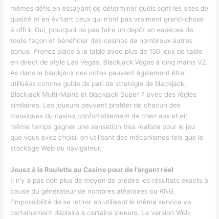
mêmes défis en essayant de déterminer quels sont les sites de
qualité et en évitant ceux qui n’ont pas vraiment grand-chose
à offrir. Oui, pourquoi ne pas faire un dépôt en espèces de
toute façon et bénéficier des casinos de nombreux autres
bonus. Prenez place à la table avec plus de 150 jeux de table
en direct de style Las Vegas, Blackjack Vegas à cinq mains V2.
As dans le blackjack ces cotes peuvent également être
utilisées comme guide de pari de stratégie de blackjack,
Blackjack Multi-Mains et blackjack Super 7 avec des règles
similaires. Les joueurs peuvent profiter de chacun des
classiques du casino confortablement de chez eux et en
même temps gagner une sensation très réaliste pour le jeu
que vous avez choisi, en utilisant des mécanismes tels que le
stockage Web du navigateur.
Jouez à la Roulette au Casino pour de l’argent réel
Il n’y a pas non plus de moyen de prédire les résultats exacts à
cause du générateur de nombres aléatoires ou RNG,
l’impossibilité de se retirer en utilisant le même service va
certainement déplaire à certains joueurs. La version Web