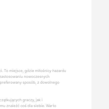
i. To miejsce, gdzie miłośnicy hazardu
ki zastosowaniu nowoczesnych
a w preferowany sposób, z dowolnego
czątkujących graczy, jak i
mu znaleźć coś dla siebie. Warto