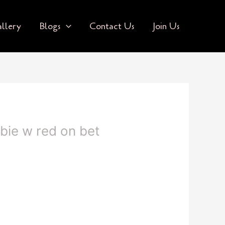
llery
Blogs
Contact Us
Join Us
bie w red on bet