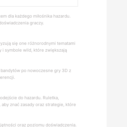
em dla każdego miłośnika hazardu.
doświadczenia graczy.
eryzują się one różnorodnymi tematami
 i symbole wild, które zwiększają
h bandytów po nowoczesne gry 3D z
erencji.
podejście do hazardu. Ruletka,
 aby znać zasady oraz strategie, które
jętności oraz poziomu doświadczenia.