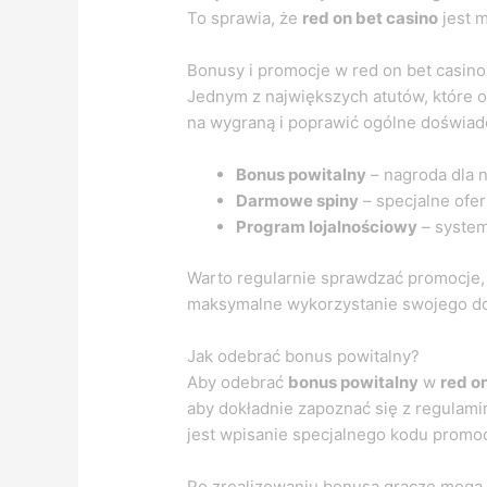
To sprawia, że
red on bet casino
jest m
Bonusy i promocje w red on bet casino
Jednym z największych atutów, które 
na wygraną i poprawić ogólne doświad
Bonus powitalny
– nagroda dla 
Darmowe spiny
– specjalne ofe
Program lojalnościowy
– system
Warto regularnie sprawdzać promocje
maksymalne wykorzystanie swojego doś
Jak odebrać bonus powitalny?
Aby odebrać
bonus powitalny
w
red o
aby dokładnie zapoznać się z regulam
jest wpisanie specjalnego kodu promo
Po zrealizowaniu bonusa gracze mogą 