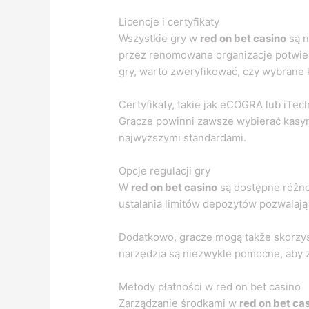
Licencje i certyfikaty
Wszystkie gry w
red on bet casino
są n
przez renomowane organizacje potwier
gry, warto zweryfikować, czy wybrane
Certyfikaty, takie jak eCOGRA lub iTe
Gracze powinni zawsze wybierać kasyn
najwyższymi standardami.
Opcje regulacji gry
W
red on bet casino
są dostępne różno
ustalania limitów depozytów pozwalaj
Dodatkowo, gracze mogą także skorzys
narzędzia są niezwykle pomocne, aby 
Metody płatności w red on bet casino
Zarządzanie środkami w
red on bet ca