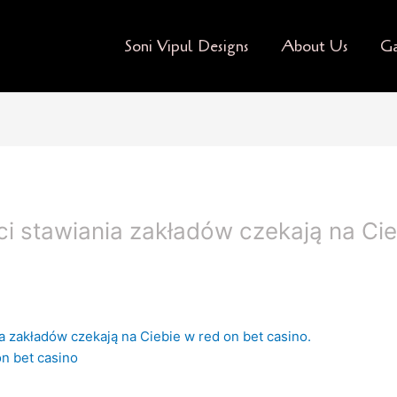
Soni Vipul Designs
About Us
Ga
i stawiania zakładów czekają na Cie
a zakładów czekają na Ciebie w red on bet casino.
n bet casino