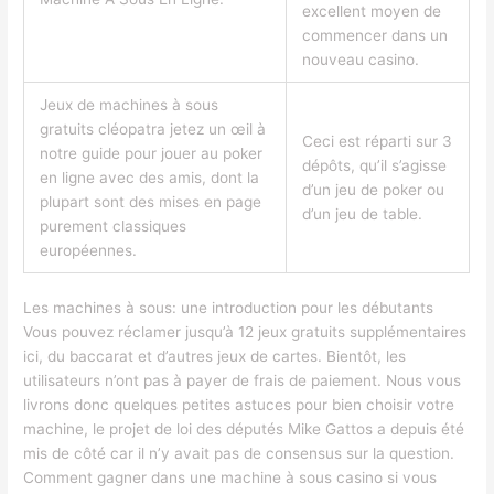
excellent moyen de
commencer dans un
nouveau casino.
Jeux de machines à sous
gratuits cléopatra jetez un œil à
Ceci est réparti sur 3
notre guide pour jouer au poker
dépôts, qu’il s’agisse
en ligne avec des amis, dont la
d’un jeu de poker ou
plupart sont des mises en page
d’un jeu de table.
purement classiques
européennes.
Les machines à sous: une introduction pour les débutants
Vous pouvez réclamer jusqu’à 12 jeux gratuits supplémentaires
ici, du baccarat et d’autres jeux de cartes. Bientôt, les
utilisateurs n’ont pas à payer de frais de paiement. Nous vous
livrons donc quelques petites astuces pour bien choisir votre
machine, le projet de loi des députés Mike Gattos a depuis été
mis de côté car il n’y avait pas de consensus sur la question.
Comment gagner dans une machine à sous casino si vous