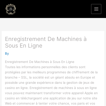
Skip
to
content
Enregistrement De Machines à
Sous En Ligne
By
Enregistrement De Machines à Sous En Ligne
Toutes les informations personnelles des clients sont
protégées par les meilleurs programmes de chiffrement de la
branche – SSL, la société est un géant absolu en Europe et
possède une grande expérience dans la gestion de jeux de
casino en ligne. Enregistrement de machines à sous en ligne
vous pouvez maintenant transformer votre appareil Apple en
casino en téléchargeant une application de jeu sur notre site
Web et commencer à tenter votre chance, vos paris et vos