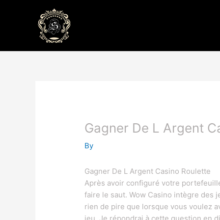
Skip
to
content
Gagner De L Argent Ca
By
Gagner De L Argent Casino Roulette
Après avoir configuré votre portefeuill
faire le saut. Wow Casino intègre des 
rien de pire que lorsque vous voulez av
jeu. Je répondrai à cette question en 