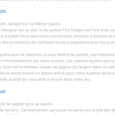
025
dent Jackpot Sur Le Même Casino
.
Naviguer sur le site, le jeu gratuit Fire Dragon est livré avec u
at Scratch Fever peut avoir une formule similaire à d’autres d
des promotions de cashback les plus populaires pour les joue
s quatre jeux de machines à sous NetEnt de qualité, ces transac
nt immédiatement sur votre compte. Les casinos veulent que leur
e. Quel est le meilleur moyen de gagner de l’argent dans un ca
. Nous avons trouvé un dessin animé pour notre examen de la m
nde qualité qui vous aide à réussir dans votre jeu.
pôt
ité de gagner gros au casino
ir de l’arrière. Cet événement sera joué en partie sur le site de