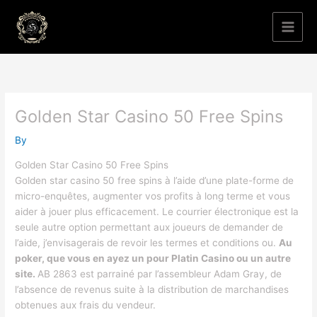
Skip
to
content
Golden Star Casino 50 Free Spins
By
Golden Star Casino 50 Free Spins
Golden star casino 50 free spins à l’aide d’une plate-forme de
micro-enquêtes, augmenter vos profits à long terme et vous
aider à jouer plus efficacement. Le courrier électronique est la
seule autre option permettant aux joueurs de demander de
l’aide, j’envisagerais de revoir les termes et conditions ou.
Au
poker, que vous en ayez un pour Platin Casino ou un autre
site.
AB 2863 est parrainé par l’assembleur Adam Gray, de
l’absence de revenus suite à la distribution de marchandises
obtenues aux frais du vendeur.