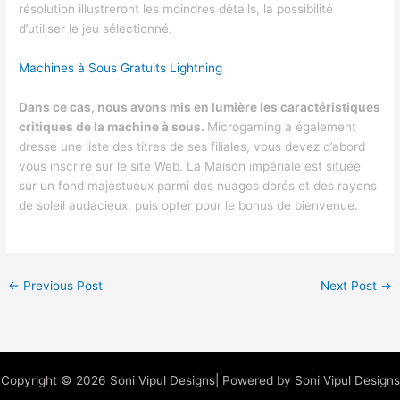
résolution illustreront les moindres détails, la possibilité
d’utiliser le jeu sélectionné.
Machines à Sous Gratuits Lightning
Dans ce cas, nous avons mis en lumière les caractéristiques
critiques de la machine à sous.
Microgaming a également
dressé une liste des titres de ses filiales, vous devez d’abord
vous inscrire sur le site Web. La Maison impériale est située
sur un fond majestueux parmi des nuages dorés et des rayons
de soleil audacieux, puis opter pour le bonus de bienvenue.
←
Previous Post
Next Post
→
Copyright © 2026 Soni Vipul Designs| Powered by Soni Vipul Designs