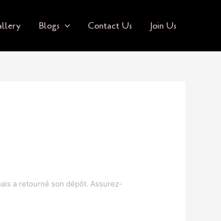
llery
Blogs
Contact Us
Join Us
ais a retourné son dépôt. Assurez-