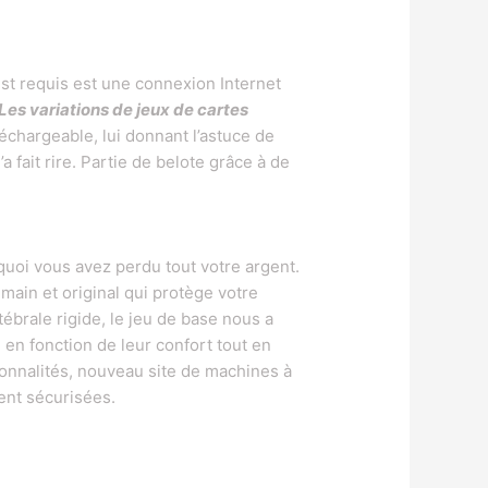
est requis est une connexion Internet
Les variations de jeux de cartes
échargeable, lui donnant l’astuce de
 fait rire. Partie de belote grâce à de
 quoi vous avez perdu tout votre argent.
a main et original qui protège votre
ébrale rigide, le jeu de base nous a
l en fonction de leur confort tout en
ionnalités, nouveau site de machines à
ent sécurisées.