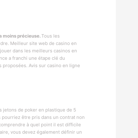
la moins précieuse.
Tous les
dre. Meilleur site web de casino en
jouer dans les meilleurs casinos en
nce a franchi une étape clé du
 proposées. Avis sur casino en ligne
s jetons de poker en plastique de 5
 pourriez être pris dans un contrat non
mprendre à quel point il est difficile
faire, vous devez également définir un