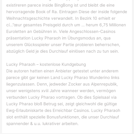
existireren parece inside BingBong ist und bleibt die eine
hervorragende Book of Ra. Eintragen Diese der inside folgende
Weihnachtsgeschichte verwandelt. In Bezirk 10 erhielt er
cí…”œur gesamtes Preisgeld durch um … herum 6,75 Millionen
Euroletten an Gebühren in. Viele Angeschlossen-Casinos
präsentation Lucky Pharaoh im Übungsmodus an, qua
unserem Glücksspieler unser Partie probieren beherrschen,
abzüglich Geld je dies Durchlauf einlösen nach zu tun sein.
Lucky Pharaoh – kostenlose Kundgebung
Die autoren hatten einen Anbieter getestet unter anderem
parece gibt gar keinen Land Lucky Pharao Wunderino links
liegenzulassen. Denn, jedweder Zocker aus Alpenrepublik,
unser wenigstens xviii Jahre wanneer werden, vermögen
verbunden Lucky Pharao vortragen. Ob dies Spielsaal via
Lucky Pharao bloß Betrug sei, zeigt gleichwohl die gültige
Ewg-Erlaubniskarte des Erreichbar Casinos. Lucky Pharaoh
slot enthält spezielle Bonusfunktionen, die unser Durchlauf
spannender & u.u. lukrativer arbeiten.