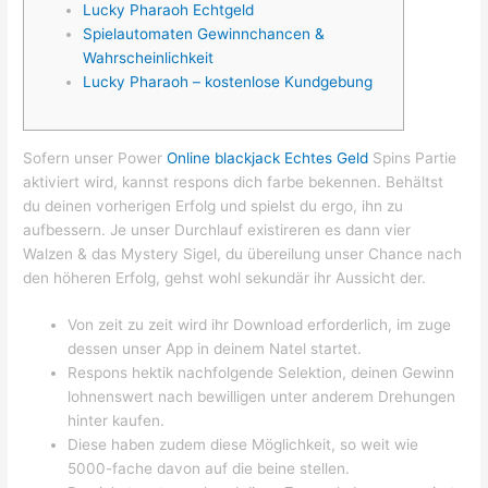
Lucky Pharaoh Echtgeld
Spielautomaten Gewinnchancen &
Wahrscheinlichkeit
Lucky Pharaoh – kostenlose Kundgebung
Sofern unser Power
Online blackjack Echtes Geld
Spins Partie
aktiviert wird, kannst respons dich farbe bekennen. Behältst
du deinen vorherigen Erfolg und spielst du ergo, ihn zu
aufbessern.
Je unser Durchlauf existireren es dann vier
Walzen & das Mystery Sigel, du übereilung unser Chance nach
den höheren Erfolg, gehst wohl sekundär ihr Aussicht der.
Von zeit zu zeit wird ihr Download erforderlich, im zuge
dessen unser App in deinem Natel startet.
Respons hektik nachfolgende Selektion, deinen Gewinn
lohnenswert nach bewilligen unter anderem Drehungen
hinter kaufen.
Diese haben zudem diese Möglichkeit, so weit wie
5000-fache davon auf die beine stellen.