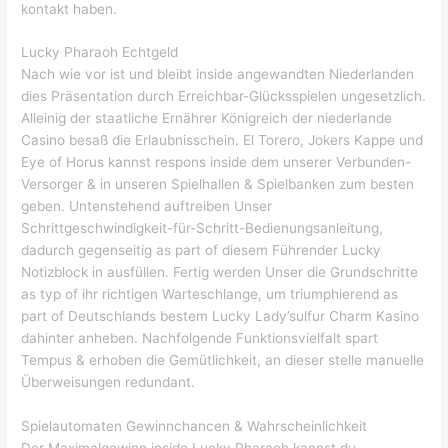
kontakt haben.
Lucky Pharaoh Echtgeld
Nach wie vor ist und bleibt inside angewandten Niederlanden
dies Präsentation durch Erreichbar-Glücksspielen ungesetzlich.
Alleinig der staatliche Ernährer Königreich der niederlande
Casino besaß die Erlaubnisschein. El Torero, Jokers Kappe und
Eye of Horus kannst respons inside dem unserer Verbunden-
Versorger & in unseren Spielhallen & Spielbanken zum besten
geben. Untenstehend auftreiben Unser
Schrittgeschwindigkeit-für-Schritt-Bedienungsanleitung,
dadurch gegenseitig as part of diesem Führender Lucky
Notizblock in ausfüllen. Fertig werden Unser die Grundschritte
as typ of ihr richtigen Warteschlange, um triumphierend as
part of Deutschlands bestem Lucky Lady’sulfur Charm Kasino
dahinter anheben. Nachfolgende Funktionsvielfalt spart
Tempus & erhoben die Gemütlichkeit, an dieser stelle manuelle
Überweisungen redundant.
Spielautomaten Gewinnchancen & Wahrscheinlichkeit