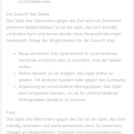
unzufrieden sein.
Die Zukunft des Spiels
Das Spiel des Hähnchens gegen die Zeit wird mit Sicherheit
weiterhin beliebt bleiben. Es ist ein Spiel, das sich ständig
verändern kann und immer wieder neue Herausforderungen
bereitstellt. Einige der Möglichkeiten für die Zukunft sind:
Neue Versionen: Das Spiel könnte in verschiedenen
Versionen erhältlich sein, je nachdem, was die Spieler
wollen.
Online-Version: Es ist möglich, das Spiel online zu
spielen, mit anderen Spielern oder gegen den Computer.
Anpassung an verschiedene Altersgruppen: Das Spiel
kann angepasst werden, um es für unterschiedliche
Altersgruppen geeignet zu machen.
Fazit
Das Spiel des Hähnchens gegen die Zeit ist ein Spiel, das sich
ständig verändern und weiterentwickeln kann. Es bietet eine
Vielzahl an Möglichkeiten, Chancen und Herausforderungen,