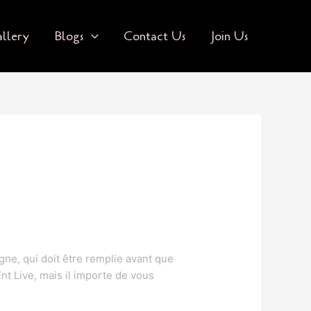
llery
Blogs
Contact Us
Join Us
ne, qui doit être remplie avant que
Ent Live, mais il importe de vous