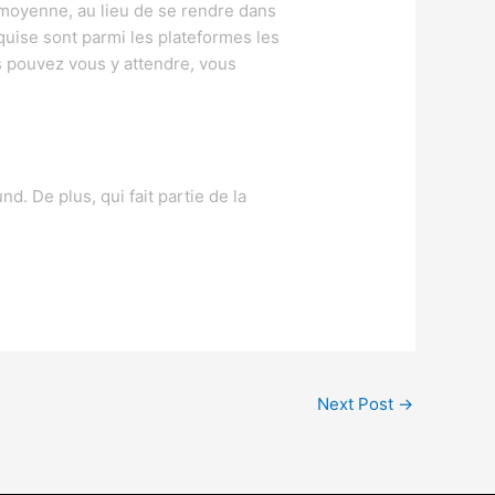
 moyenne, au lieu de se rendre dans
equise sont parmi les plateformes les
 pouvez vous y attendre, vous
d. De plus, qui fait partie de la
Next Post
→