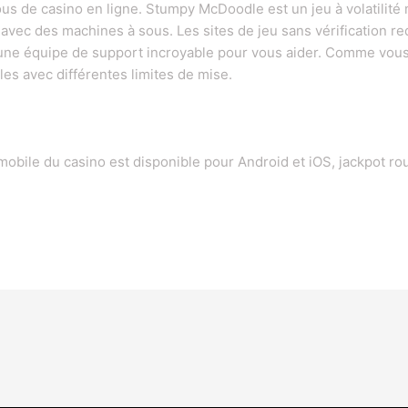
us de casino en ligne. Stumpy McDoodle est un jeu à volatilité
 avec des machines à sous. Les sites de jeu sans vérification r
 une équipe de support incroyable pour vous aider. Comme vous
les avec différentes limites de mise.
mobile du casino est disponible pour Android et iOS, jackpot roun