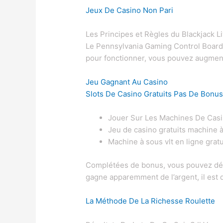
Jeux De Casino Non Pari
Les Principes et Règles du Blackjack L
Le Pennsylvania Gaming Control Board 
pour fonctionner, vous pouvez augmente
Jeu Gagnant Au Casino
Slots De Casino Gratuits Pas De Bonu
Jouer Sur Les Machines De Cas
Jeu de casino gratuits machine 
Machine à sous vlt en ligne gratu
Complétées de bonus, vous pouvez dépo
gagne apparemment de l’argent, il est d
La Méthode De La Richesse Roulette