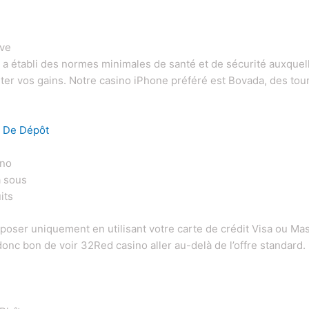
ive
a établi des normes minimales de santé et de sécurité auxquell
r vos gains. Notre casino iPhone préféré est Bovada, des tours
s De Dépôt
ino
à sous
its
ser uniquement en utilisant votre carte de crédit Visa ou Mas
onc bon de voir 32Red casino aller au-delà de l’offre standard.