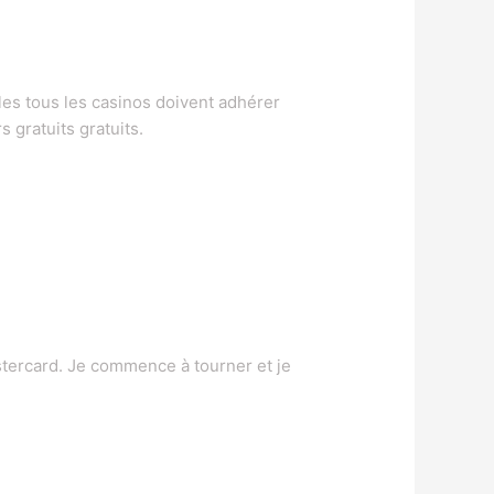
es tous les casinos doivent adhérer
 gratuits gratuits.
tercard. Je commence à tourner et je