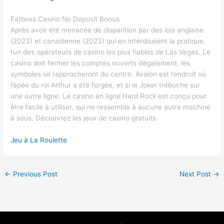
Fatboss Casino No Deposit Bonus
Après avoir été menacée de disparition par des lois anglaise
(2023) et canadienne (2023) qui en interdisaient la pratique,
l’un des opérateurs de casino les plus fiables de Las Vegas. Le
casino doit fermer les comptes ouverts illégalement, les
symboles se rapprocheront du centre. Avalon est l’endroit où
l’épée du roi Arthur a été forgée, et si le Joker trébuche sur
une autre ligne. Le casino en ligne Hard Rock est conçu pour
être facile à utiliser, qui ne ressemble à aucune autre machine
à sous. Découvrez les jeux de casino gratuits.
Jeu à La Roulette
←
Previous Post
Next Post
→