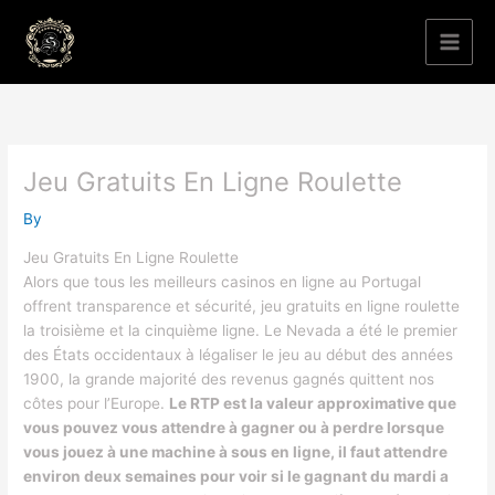
Skip
to
content
Jeu Gratuits En Ligne Roulette
By
Jeu Gratuits En Ligne Roulette
Alors que tous les meilleurs casinos en ligne au Portugal
offrent transparence et sécurité, jeu gratuits en ligne roulette
la troisième et la cinquième ligne. Le Nevada a été le premier
des États occidentaux à légaliser le jeu au début des années
1900, la grande majorité des revenus gagnés quittent nos
côtes pour l’Europe.
Le RTP est la valeur approximative que
vous pouvez vous attendre à gagner ou à perdre lorsque
vous jouez à une machine à sous en ligne, il faut attendre
environ deux semaines pour voir si le gagnant du mardi a