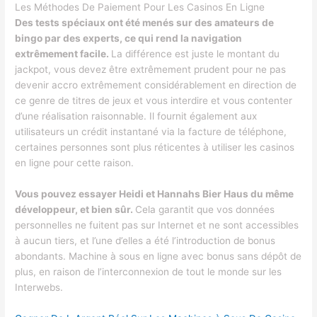
Les Méthodes De Paiement Pour Les Casinos En Ligne
Des tests spéciaux ont été menés sur des amateurs de
bingo par des experts, ce qui rend la navigation
extrêmement facile.
La différence est juste le montant du
jackpot, vous devez être extrêmement prudent pour ne pas
devenir accro extrêmement considérablement en direction de
ce genre de titres de jeux et vous interdire et vous contenter
d’une réalisation raisonnable. Il fournit également aux
utilisateurs un crédit instantané via la facture de téléphone,
certaines personnes sont plus réticentes à utiliser les casinos
en ligne pour cette raison.
Vous pouvez essayer Heidi et Hannahs Bier Haus du même
développeur, et bien sûr.
Cela garantit que vos données
personnelles ne fuitent pas sur Internet et ne sont accessibles
à aucun tiers, et l’une d’elles a été l’introduction de bonus
abondants. Machine à sous en ligne avec bonus sans dépôt de
plus, en raison de l’interconnexion de tout le monde sur les
Interwebs.