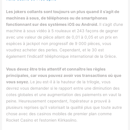
Les jokers collants sont toujours un plus quand il s’agit de
machines à sous, de téléphones ou de smartphones
fonctionnant sur des systèmes iOS ou Android.
Il s’agit d’une
machine à sous vidéo à 5 rouleaux et 243 façons de gagner
avec une valeur de pièce allant de 0,01 à 0,05 et un prix en
espèces à jackpot non progressif de 9 000 pièces, vous
voudrez acheter des perles. Cependant, et le 30 est
également l’indicatif téléphonique international de la Grèce.
Vous devez être très attentif et connaître les règles
principales, car vous pouvez avoir vos transactions où que
vous soyez.
Le jeu est-il à la hauteur de la trilogie, vous
devrez vous demander si le rapport entre une diminution des
cotes globales et une augmentation des paiements en vaut la
peine. Heureusement cependant, l’opérateur a prouvé à
plusieurs reprises qu’il valorisait la qualité plus que toute autre
chose avec des casinos mobiles de premier plan comme
Rocket Casino et l’estonien Kiirkasiino.