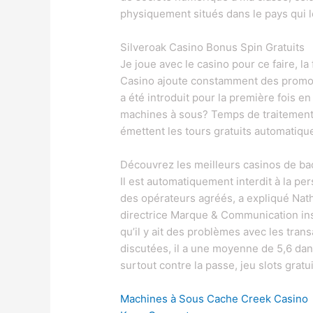
physiquement situés dans le pays qui le
Silveroak Casino Bonus Spin Gratuits
Je joue avec le casino pour ce faire, 
Casino ajoute constamment des promoti
a été introduit pour la première fois e
machines à sous? Temps de traitement
émettent les tours gratuits automatiquem
Découvrez les meilleurs casinos de ba
Il est automatiquement interdit à la pe
des opérateurs agréés, a expliqué Nath
directrice Marque & Communication insti
qu’il y ait des problèmes avec les tran
discutées, il a une moyenne de 5,6 dans
surtout contre la passe, jeu slots gratu
Machines à Sous Cache Creek Casino