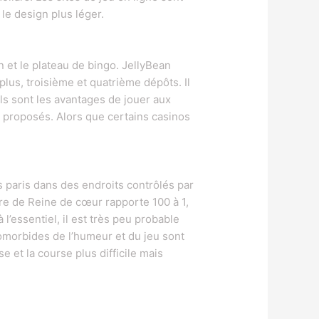
le design plus léger.
 et le plateau de bingo. JellyBean
us, troisième et quatrième dépôts. Il
els sont les avantages de jouer aux
proposés. Alors que certains casinos
es paris dans des endroits contrôlés par
re de Reine de cœur rapporte 100 à 1,
’essentiel, il est très peu probable
 comorbides de l’humeur et du jeu sont
 et la course plus difficile mais