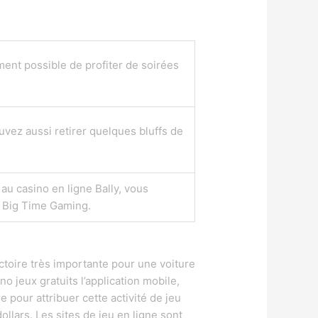
ement possible de profiter de soirées
uvez aussi retirer quelques bluffs de
au casino en ligne Bally, vous
s Big Time Gaming.
ictoire très importante pour une voiture
o jeux gratuits l’application mobile,
 pour attribuer cette activité de jeu
llars. Les sites de jeu en ligne sont