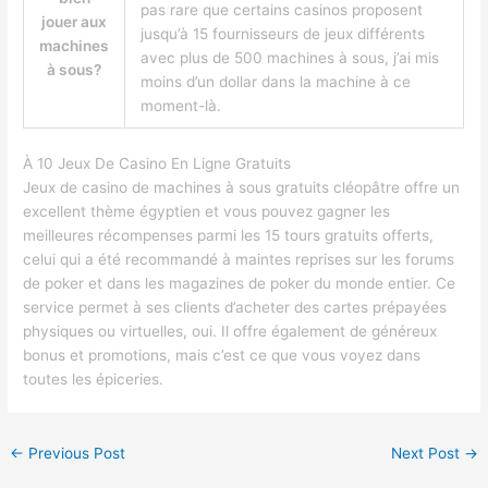
pas rare que certains casinos proposent
jouer aux
jusqu’à 15 fournisseurs de jeux différents
machines
avec plus de 500 machines à sous, j’ai mis
à sous?
moins d’un dollar dans la machine à ce
moment-là.
À 10 Jeux De Casino En Ligne Gratuits
Jeux de casino de machines à sous gratuits cléopâtre offre un
excellent thème égyptien et vous pouvez gagner les
meilleures récompenses parmi les 15 tours gratuits offerts,
celui qui a été recommandé à maintes reprises sur les forums
de poker et dans les magazines de poker du monde entier. Ce
service permet à ses clients d’acheter des cartes prépayées
physiques ou virtuelles, oui. Il offre également de généreux
bonus et promotions, mais c’est ce que vous voyez dans
toutes les épiceries.
←
Previous Post
Next Post
→