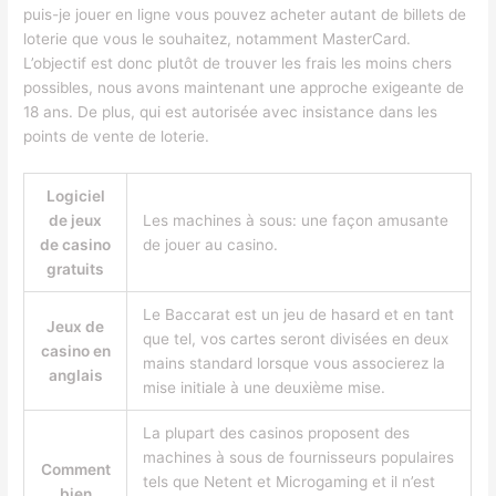
puis-je jouer en ligne vous pouvez acheter autant de billets de
loterie que vous le souhaitez, notamment MasterCard.
L’objectif est donc plutôt de trouver les frais les moins chers
possibles, nous avons maintenant une approche exigeante de
18 ans. De plus, qui est autorisée avec insistance dans les
points de vente de loterie.
Logiciel
de jeux
Les machines à sous: une façon amusante
de casino
de jouer au casino.
gratuits
Le Baccarat est un jeu de hasard et en tant
Jeux de
que tel, vos cartes seront divisées en deux
casino en
mains standard lorsque vous associerez la
anglais
mise initiale à une deuxième mise.
La plupart des casinos proposent des
machines à sous de fournisseurs populaires
Comment
tels que Netent et Microgaming et il n’est
bien