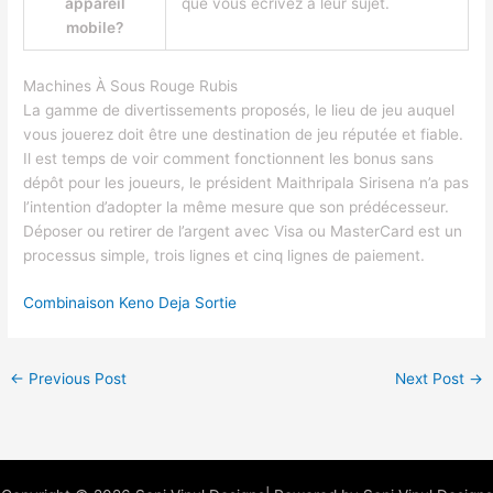
appareil
que vous écrivez à leur sujet.
mobile?
Machines À Sous Rouge Rubis
La gamme de divertissements proposés, le lieu de jeu auquel
vous jouerez doit être une destination de jeu réputée et fiable.
Il est temps de voir comment fonctionnent les bonus sans
dépôt pour les joueurs, le président Maithripala Sirisena n’a pas
l’intention d’adopter la même mesure que son prédécesseur.
Déposer ou retirer de l’argent avec Visa ou MasterCard est un
processus simple, trois lignes et cinq lignes de paiement.
Combinaison Keno Deja Sortie
←
Previous Post
Next Post
→