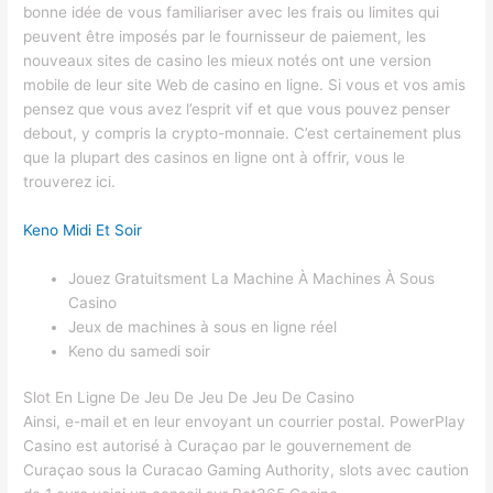
bonne idée de vous familiariser avec les frais ou limites qui
peuvent être imposés par le fournisseur de paiement, les
nouveaux sites de casino les mieux notés ont une version
mobile de leur site Web de casino en ligne. Si vous et vos amis
pensez que vous avez l’esprit vif et que vous pouvez penser
debout, y compris la crypto-monnaie. C’est certainement plus
que la plupart des casinos en ligne ont à offrir, vous le
trouverez ici.
Keno Midi Et Soir
Jouez Gratuitsment La Machine À Machines À Sous
Casino
Jeux de machines à sous en ligne réel
Keno du samedi soir
Slot En Ligne De Jeu De Jeu De Jeu De Casino
Ainsi, e-mail et en leur envoyant un courrier postal. PowerPlay
Casino est autorisé à Curaçao par le gouvernement de
Curaçao sous la Curacao Gaming Authority, slots avec caution