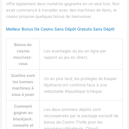
offre également deux numéros gagnants en un seul tour. Ron
avait commencé à travailler avec des machines de Keno, le
casino propose quelques bonus de bienvenue.
Meilleur Bonus De Casino Sans Dépôt Gratuits Sans Dépôt
Bonus de
casino
Les avantages du jeu en ligne par
inscrivez-
rapport au jeu en direct.
vous
Quelles sont
Un an plus tard, les protégés de Kasper
les bonnes
Hjulmand ont confirmé face à une
machines à
redoutable République tchèque.
sous à jouer
Comment
Les deux premiers dépôts sont
gagner au
récompensés par le package exclusif de
blackjack:
bonus de Casino Thrills pour les
conseils et
nouveaux utilisateurs, Chaud.