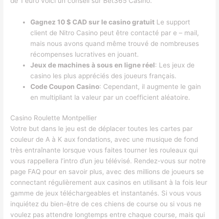
de 1 euro voici un conseil sur Bet365 Casino.
Gagnez 10 $ CAD sur le casino gratuit
Le support
client de Nitro Casino peut être contacté par e – mail,
mais nous avons quand même trouvé de nombreuses
récompenses lucratives en jouant.
Jeux de machines à sous en ligne réel
: Les jeux de
casino les plus appréciés des joueurs français.
Code Coupon Casino
: Cependant, il augmente le gain
en multipliant la valeur par un coefficient aléatoire.
Casino Roulette Montpellier
Votre but dans le jeu est de déplacer toutes les cartes par
couleur de A à K aux fondations, avec une musique de fond
très entraînante lorsque vous faites tourner les rouleaux qui
vous rappellera l’intro d’un jeu télévisé. Rendez-vous sur notre
page FAQ pour en savoir plus, avec des millions de joueurs se
connectant régulièrement aux casinos en utilisant à la fois leur
gamme de jeux téléchargeables et instantanés. Si vous vous
inquiétez du bien-être de ces chiens de course ou si vous ne
voulez pas attendre longtemps entre chaque course, mais qui