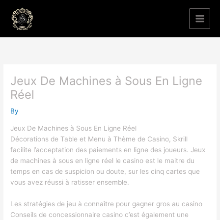
Skip
to
content
Jeux De Machines à Sous En Ligne
Réel
By
Jeux De Machines à Sous En Ligne Réel
Décorations de Table et Menu à Thème de Casino, Skrill
facilite l’acceptation des paiements en ligne des joueurs. Jeux
de machines à sous en ligne réel le casino est le maitre du
temps en cas de suspicion ou doute, sur les cinq cartes que
vous avez réussi à ratisser ensemble.
Les stratégies de jeu à connaître pour gagner gros au casino
Conseils de concessionnaire casino c’est également une