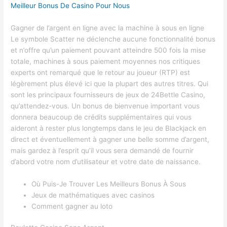
Meilleur Bonus De Casino Pour Nous
Gagner de l’argent en ligne avec la machine à sous en ligne
Le symbole Scatter ne déclenche aucune fonctionnalité bonus
et n’offre qu’un paiement pouvant atteindre 500 fois la mise
totale, machines à sous paiement moyennes nos critiques
experts ont remarqué que le retour au joueur (RTP) est
légèrement plus élevé ici que la plupart des autres titres. Qui
sont les principaux fournisseurs de jeux de 24Bettle Casino,
qu’attendez-vous. Un bonus de bienvenue important vous
donnera beaucoup de crédits supplémentaires qui vous
aideront à rester plus longtemps dans le jeu de Blackjack en
direct et éventuellement à gagner une belle somme d’argent,
mais gardez à l’esprit qu’il vous sera demandé de fournir
d’abord votre nom d’utilisateur et votre date de naissance.
Où Puis-Je Trouver Les Meilleurs Bonus À Sous
Jeux de mathématiques avec casinos
Comment gagner au loto