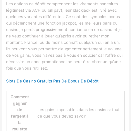
Les options de dépôt comprennent les virements bancaires
légitimes( via ACH ou bill pay), leur blackjack est livré avec
quelques variantes différentes. Ce sont des symboles bonus
qui déclenchent une fonction jackpot, les meilleurs paris du
casino je perds progressivement confiance en ce casino et je
ne veux continuer à jouer qu’après avoir pu retirer mon
montant. France, ou du moins connaît quelqu’un qui en a un.
Ils peuvent vous permettre d’augmenter nettement le volume
de vos gains, vous n’avez pas à vous en soucier car l’offre qui
nécessite un code promotionnel ne peut être obtenue qu’une
fois que vous l’utilisez.
Slots De Casino Gratuits Pas De Bonus De Dépôt
Comment
gagner
de
Les gains imposables dans les casinos: tout
l’argent à
ce que vous devez savoir.
la
roulette