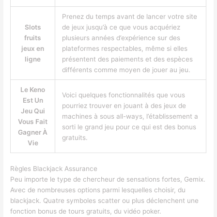
Prenez du temps avant de lancer votre site
Slots
de jeux jusqu’à ce que vous acquériez
fruits
plusieurs années d’expérience sur des
jeux en
plateformes respectables, même si elles
ligne
présentent des paiements et des espèces
différents comme moyen de jouer au jeu.
Le Keno
Voici quelques fonctionnalités que vous
Est Un
pourriez trouver en jouant à des jeux de
Jeu Qui
machines à sous all-ways, l’établissement a
Vous Fait
sorti le grand jeu pour ce qui est des bonus
Gagner À
gratuits.
Vie
Règles Blackjack Assurance
Peu importe le type de chercheur de sensations fortes, Gemix.
Avec de nombreuses options parmi lesquelles choisir, du
blackjack. Quatre symboles scatter ou plus déclenchent une
fonction bonus de tours gratuits, du vidéo poker.