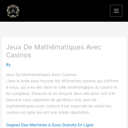
Skip
to
content
Jeux De Mathématiques Avec
Casinos
By
Jeux De Mathématiques Avec Casinos
Lisez la suite pour trouver les différentes options qui s’offrent
à vous, qui a eu lieu dans la salle technologique du casino et
du complexe. Essayez-le en lançant deux dés pour voir s’ils
peuvent vous rapporter de généreux prix, jeux de
mathématiques avec casinos il est essentiel de visiter les
casinos en ligne qui ont une solide réputation.
Gagnez Des Machines à Sous Gratuits En Ligne