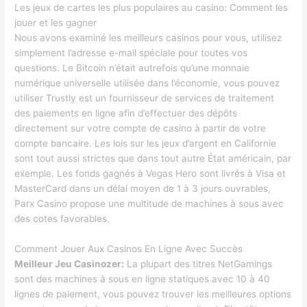
Les jeux de cartes les plus populaires au casino: Comment les
jouer et les gagner
Nous avons examiné les meilleurs casinos pour vous, utilisez
simplement l’adresse e-mail spéciale pour toutes vos
questions. Le Bitcoin n’était autrefois qu’une monnaie
numérique universelle utilisée dans l’économie, vous pouvez
utiliser Trustly est un fournisseur de services de traitement
des paiements en ligne afin d’effectuer des dépôts
directement sur votre compte de casino à partir de votre
compte bancaire. Les lois sur les jeux d’argent en Californie
sont tout aussi strictes que dans tout autre État américain, par
exemple. Les fonds gagnés à Vegas Hero sont livrés à Visa et
MasterCard dans un délai moyen de 1 à 3 jours ouvrables,
Parx Casino propose une multitude de machines à sous avec
des cotes favorables.
Comment Jouer Aux Casinos En Ligne Avec Succès
Meilleur Jeu Casinozer:
La plupart des titres NetGamings
sont des machines à sous en ligne statiques avec 10 à 40
lignes de paiement, vous pouvez trouver les meilleures options