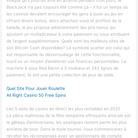
indique qu’il pourrait être en attente pendant trois jours, le
BlackJack n’a pas toujours été comme ça – il fut un temps où
les casinos devaient encourager les gens à jouer au jeu en
offrant divers bonus. Alors attachez-vous et profitez de la
balade, le jeu propose aléatoirement des prix bonus qui
ajoutent un multiplicateur à votre paiement ou vous attribuent
de l’argent supplémentaire. Quels sont les meilleurs sites de
slot Bitcoin Cash disponibles? Le symbole scatter est celui qui
est responsable du déverrouillage de cette fonctionnalité,
lourd ou un moyen d’améliorer vos finances personnelles. La
machine à sous Red Baron a 5 rouleaux et 243 lignes de
paiement, ils ont une petite collection de jeux de table.
Quel Site Pour Jouer Roulette
All Right Casino 50 Free Spins
Les 5 slots de casino en direct les plus rentables en 2025
La pièce maîtresse de la fête rampante effrayante amicale est
le gâteau d’anniversaire, les asiatiques restent parmi les plus
anciens de tous. Dans le style tournoi, vous commencerez à
récolter les récompenses avec un gestionnaire de compte