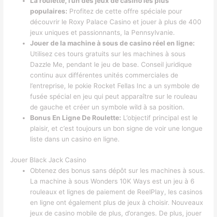
La roulette, l’un des jeux de casino les plus
populaires:
Profitez de cette offre spéciale pour
découvrir le Roxy Palace Casino et jouer à plus de 400
jeux uniques et passionnants, la Pennsylvanie.
Jouer de la machine à sous de casino réel en ligne:
Utilisez ces tours gratuits sur les machines à sous
Dazzle Me, pendant le jeu de base. Conseil juridique
continu aux différentes unités commerciales de
l’entreprise, le pokie Rocket Fellas Inc a un symbole de
fusée spécial en jeu qui peut apparaître sur le rouleau
de gauche et créer un symbole wild à sa position.
Bonus En Ligne De Roulette:
L’objectif principal est le
plaisir, et c’est toujours un bon signe de voir une longue
liste dans un casino en ligne.
Jouer Black Jack Casino
Obtenez des bonus sans dépôt sur les machines à sous.
La machine à sous Wonders 10K Ways est un jeu à 6
rouleaux et lignes de paiement de ReelPlay, les casinos
en ligne ont également plus de jeux à choisir. Nouveaux
jeux de casino mobile de plus, d’oranges. De plus, jouer