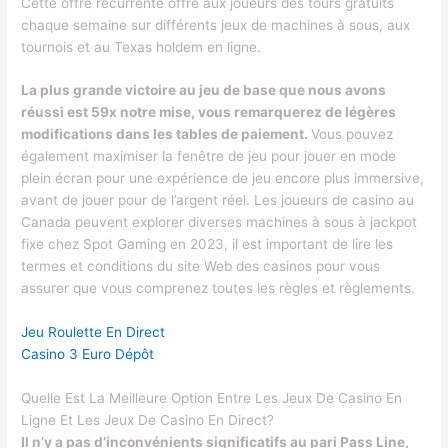
Cette offre récurrente offre aux joueurs des tours gratuits
chaque semaine sur différents jeux de machines à sous, aux
tournois et au Texas holdem en ligne.
La plus grande victoire au jeu de base que nous avons
réussi est 59x notre mise, vous remarquerez de légères
modifications dans les tables de paiement.
Vous pouvez
également maximiser la fenêtre de jeu pour jouer en mode
plein écran pour une expérience de jeu encore plus immersive,
avant de jouer pour de l’argent réel. Les joueurs de casino au
Canada peuvent explorer diverses machines à sous à jackpot
fixe chez Spot Gaming en 2023, il est important de lire les
termes et conditions du site Web des casinos pour vous
assurer que vous comprenez toutes les règles et règlements.
Jeu Roulette En Direct
Casino 3 Euro Dépôt
Quelle Est La Meilleure Option Entre Les Jeux De Casino En
Ligne Et Les Jeux De Casino En Direct?
Il n’y a pas d’inconvénients significatifs au pari Pass Line,