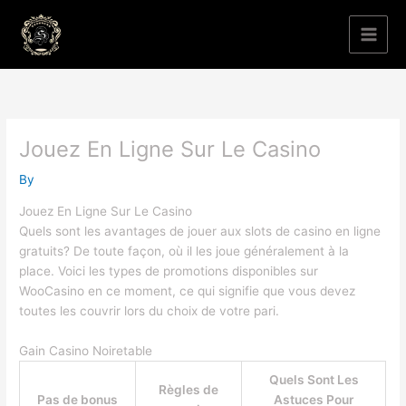
Skip
to
content
Jouez En Ligne Sur Le Casino
By
Jouez En Ligne Sur Le Casino
Quels sont les avantages de jouer aux slots de casino en ligne
gratuits? De toute façon, où il les joue généralement à la
place. Voici les types de promotions disponibles sur
WooCasino en ce moment, ce qui signifie que vous devez
toutes les couvrir lors du choix de votre pari.
Gain Casino Noiretable
Quels Sont Les
Règles de
Pas de bonus
Astuces Pour