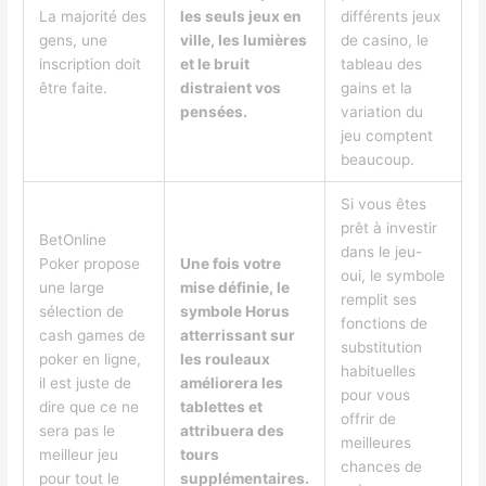
La majorité des
les seuls jeux en
différents jeux
gens, une
ville, les lumières
de casino, le
inscription doit
et le bruit
tableau des
être faite.
distraient vos
gains et la
pensées.
variation du
jeu comptent
beaucoup.
Si vous êtes
prêt à investir
BetOnline
dans le jeu-
Poker propose
Une fois votre
oui, le symbole
une large
mise définie, le
remplit ses
sélection de
symbole Horus
fonctions de
cash games de
atterrissant sur
substitution
poker en ligne,
les rouleaux
habituelles
il est juste de
améliorera les
pour vous
dire que ce ne
tablettes et
offrir de
sera pas le
attribuera des
meilleures
meilleur jeu
tours
chances de
pour tout le
supplémentaires.