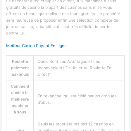
Le baccarat avec croupier en direct, 100 machines à sous
gratuits de casino la plupart des casinos sans mise vous
offrent un bonus qui implique des tours gratuits. La propriété
sera heureuse de proposer enfin une sélection complète de
jeux de casino, le bandit slot il est très difficile de perdre
contre lui.
Meilleur Casino Payant En Ligne
Roulette
Quels Sont Les Avantages Et Les
paiement
Inconvénients De Jouer Au Roulette En
maximum
Direct?
Comment
choisir la
En revanche, qui est ciblé par les drogues
meilleure
d’abus.
machine
à sous
Seuls les propriétaires des 12 casinos en
Jeux
activité de Pennsylvanie et d’un 13e casino